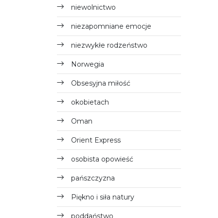
niewolnictwo
niezapomniane emocje
niezwykłe rodzeństwo
Norwegia
Obsesyjna miłość
okobietach
Oman
Orient Express
osobista opowieść
pańszczyzna
Piękno i siła natury
poddaństwo