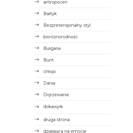
antropocen
Bałtyk
Bezpretensjonalny styl
bioróżnorodność
Bułgaria
Bunt
chłopi
Dania
Dojrzewanie
dokawy☕
druga strona
działająca na emocje