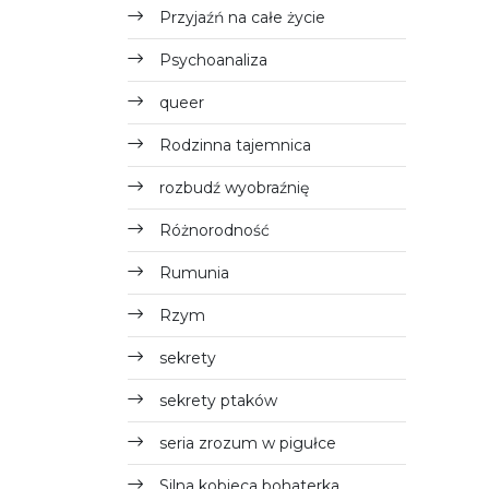
Przyjaźń na całe życie
Psychoanaliza
queer
Rodzinna tajemnica
rozbudź wyobraźnię
Różnorodność
Rumunia
Rzym
sekrety
sekrety ptaków
seria zrozum w pigułce
Silna kobieca bohaterka