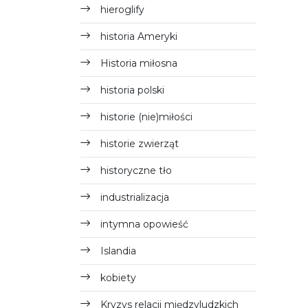
hieroglify
historia Ameryki
Historia miłosna
historia polski
historie (nie)miłości
historie zwierząt
historyczne tło
industrializacja
intymna opowieść
Islandia
kobiety
Kryzys relacji międzyludzkich