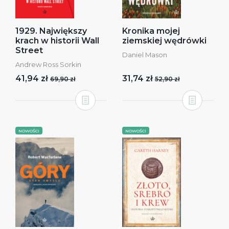
1929. Największy
Kronika mojej
krach w historii Wall
ziemskiej wędrówki
Street
Daniel Mason
Andrew Ross Sorkin
41,94 zł
31,74 zł
69,90 zł
52,90 zł
NOWOŚCI
NOWOŚCI