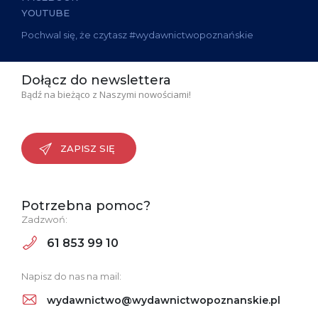
YOUTUBE
Pochwal się, że czytasz #wydawnictwopoznańskie
Dołącz do newslettera
Bądź na bieżąco z Naszymi nowościami!
ZAPISZ SIĘ
Potrzebna pomoc?
Zadzwoń:
61 853 99 10
Napisz do nas na mail:
wydawnictwo@wydawnictwopoznanskie.pl