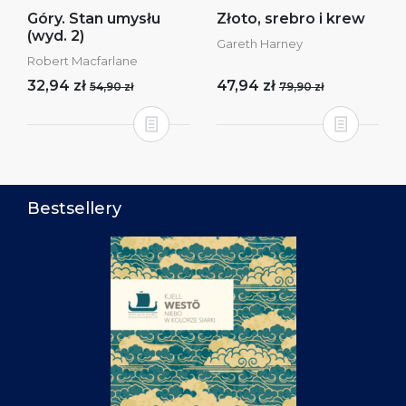
Góry. Stan umysłu
Złoto, srebro i krew
(wyd. 2)
Gareth Harney
Robert Macfarlane
32,94 zł
47,94 zł
54,90 zł
79,90 zł
Bestsellery