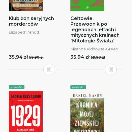
Klub żon seryjnych
Celtowie.
morderców
Przewodnik po
legendach, elfach i
Elizabeth Arnott
mitycznych krainach
[Mitologie Świata]
Miranda Aldhouse-Green
35,94 zł
35,94 zł
59,90 zł
59,90 zł
NOWOŚCI
NOWOŚCI