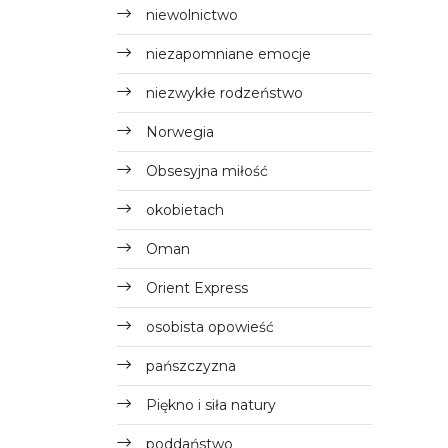
niewolnictwo
niezapomniane emocje
niezwykłe rodzeństwo
Norwegia
Obsesyjna miłość
okobietach
Oman
Orient Express
osobista opowieść
pańszczyzna
Piękno i siła natury
poddaństwo