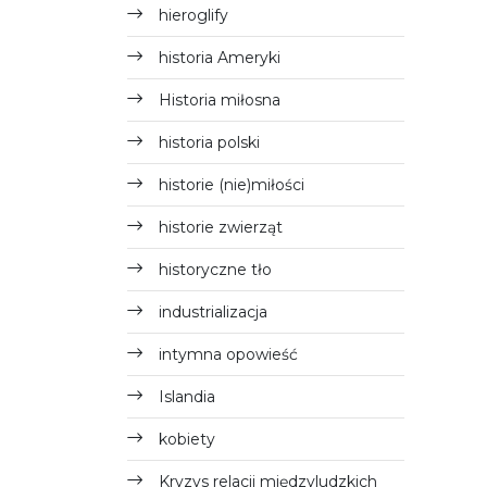
hieroglify
historia Ameryki
Historia miłosna
historia polski
historie (nie)miłości
historie zwierząt
historyczne tło
industrializacja
intymna opowieść
Islandia
kobiety
Kryzys relacji międzyludzkich