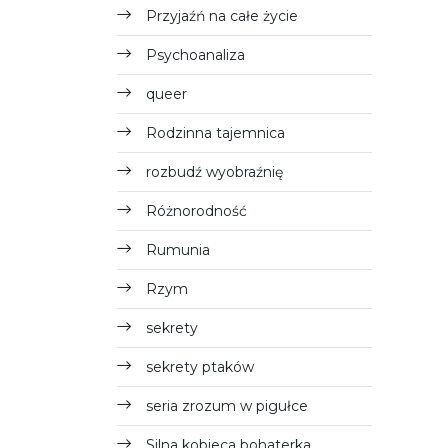
Przyjaźń na całe życie
Psychoanaliza
queer
Rodzinna tajemnica
rozbudź wyobraźnię
Różnorodność
Rumunia
Rzym
sekrety
sekrety ptaków
seria zrozum w pigułce
Silna kobieca bohaterka