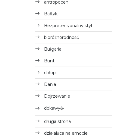
antropocen
Bałtyk
Bezpretensjonalny styl
bioróżnorodność
Bułgaria
Bunt
chłopi
Dania
Dojrzewanie
dokawy☕
druga strona
działająca na emocje