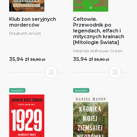
Klub żon seryjnych
Celtowie.
morderców
Przewodnik po
legendach, elfach i
Elizabeth Arnott
mitycznych krainach
[Mitologie Świata]
Miranda Aldhouse-Green
35,94 zł
35,94 zł
59,90 zł
59,90 zł
NOWOŚCI
NOWOŚCI