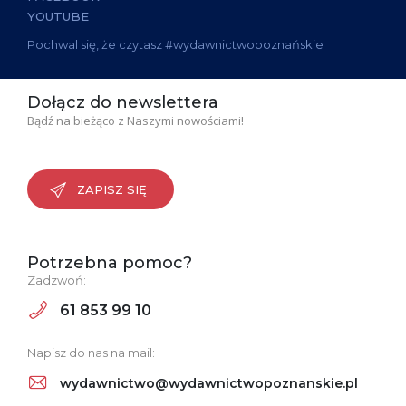
YOUTUBE
Pochwal się, że czytasz #wydawnictwopoznańskie
Dołącz do newslettera
Bądź na bieżąco z Naszymi nowościami!
ZAPISZ SIĘ
Potrzebna pomoc?
Zadzwoń:
61 853 99 10
Napisz do nas na mail:
wydawnictwo@wydawnictwopoznanskie.pl