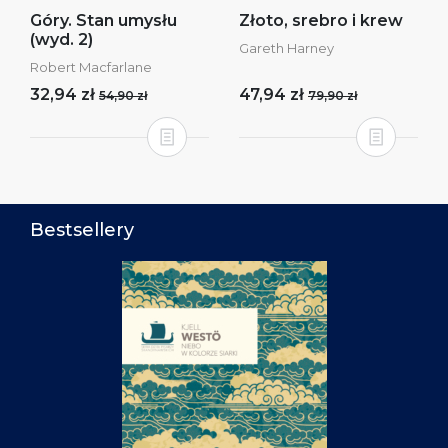
Góry. Stan umysłu
Złoto, srebro i krew
(wyd. 2)
Gareth Harney
Robert Macfarlane
32,94 zł
47,94 zł
54,90 zł
79,90 zł
Bestsellery