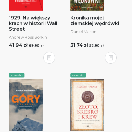
1929. Największy
Kronika mojej
krach w historii Wall
ziemskiej wędrówki
Street
Daniel Mason
Andrew Ross Sorkin
41,94 zł
31,74 zł
69,90 zł
52,90 zł
NOWOŚCI
NOWOŚCI