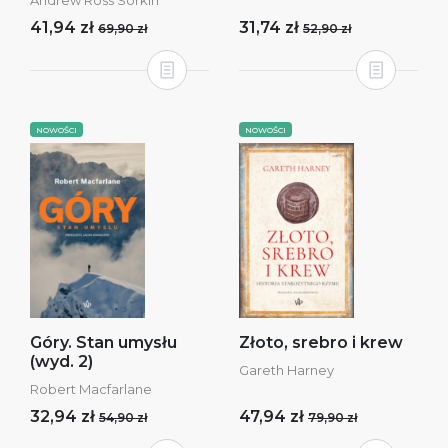
Andrew Ross Sorkin
41,94 zł
31,74 zł
69,90 zł
52,90 zł
NOWOŚCI
NOWOŚCI
Góry. Stan umysłu
Złoto, srebro i krew
(wyd. 2)
Gareth Harney
Robert Macfarlane
32,94 zł
47,94 zł
54,90 zł
79,90 zł