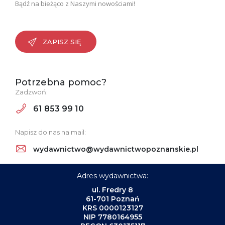
Bądź na bieżąco z Naszymi nowościami!
ZAPISZ SIĘ
Potrzebna pomoc?
Zadzwoń:
61 853 99 10
Napisz do nas na mail:
wydawnictwo@wydawnictwopoznanskie.pl
Adres wydawnictwa:
ul. Fredry 8
61-701 Poznań
KRS 0000123127
NIP 7780164955