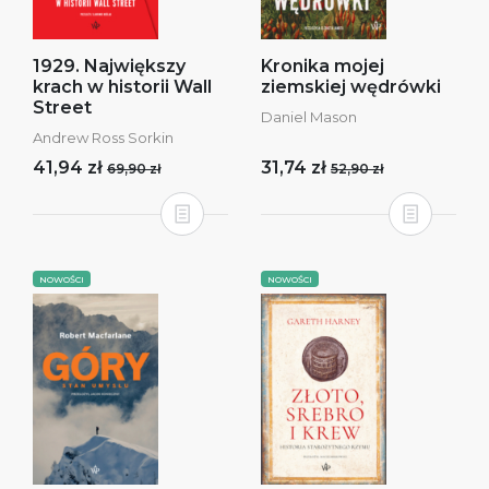
1929. Największy
Kronika mojej
krach w historii Wall
ziemskiej wędrówki
Street
Daniel Mason
Andrew Ross Sorkin
41,94 zł
31,74 zł
69,90 zł
52,90 zł
NOWOŚCI
NOWOŚCI