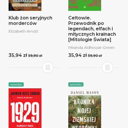
Klub żon seryjnych
Celtowie.
morderców
Przewodnik po
legendach, elfach i
Elizabeth Arnott
mitycznych krainach
[Mitologie Świata]
Miranda Aldhouse-Green
35,94 zł
35,94 zł
59,90 zł
59,90 zł
NOWOŚCI
NOWOŚCI