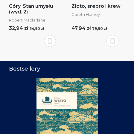
Góry. Stan umysłu
Złoto, srebro i krew
(wyd. 2)
Gareth Harney
Robert Macfarlane
32,94 zł
47,94 zł
54,90 zł
79,90 zł
Bestsellery