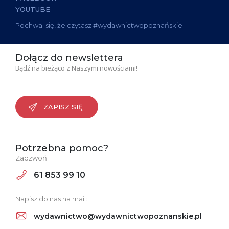
YOUTUBE
Pochwal się, że czytasz #wydawnictwopoznańskie
Dołącz do newslettera
Bądź na bieżąco z Naszymi nowościami!
ZAPISZ SIĘ
Potrzebna pomoc?
Zadzwoń:
61 853 99 10
Napisz do nas na mail:
wydawnictwo@wydawnictwopoznanskie.pl