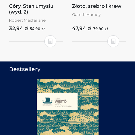
Góry. Stan umysłu
Złoto, srebro i krew
(wyd. 2)
Gareth Harney
Robert Macfarlane
32,94 zł
47,94 zł
54,90 zł
79,90 zł
Bestsellery