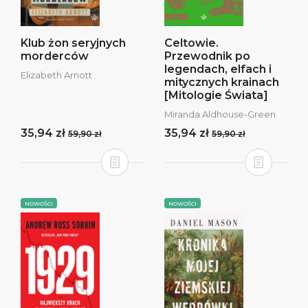
Klub żon seryjnych
Celtowie.
morderców
Przewodnik po
legendach, elfach i
Elizabeth Arnott
mitycznych krainach
[Mitologie Świata]
Miranda Aldhouse-Green
35,94 zł
35,94 zł
59,90 zł
59,90 zł
NOWOŚCI
NOWOŚCI