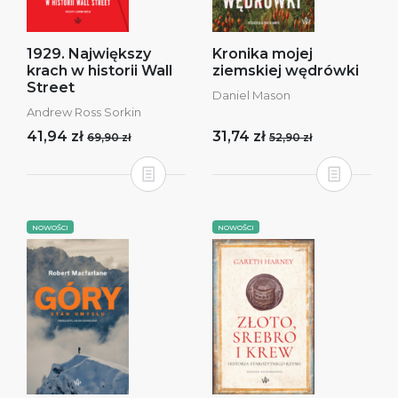
1929. Największy
Kronika mojej
krach w historii Wall
ziemskiej wędrówki
Street
Daniel Mason
Andrew Ross Sorkin
41,94 zł
31,74 zł
69,90 zł
52,90 zł
NOWOŚCI
NOWOŚCI