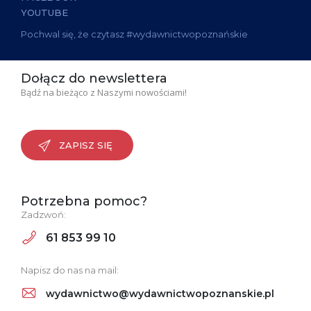
YOUTUBE
Pochwal się, że czytasz #wydawnictwopoznańskie
Dołącz do newslettera
Bądź na bieżąco z Naszymi nowościami!
ZAPISZ SIĘ
Potrzebna pomoc?
Zadzwoń:
61 853 99 10
Napisz do nas na mail:
wydawnictwo@wydawnictwopoznanskie.pl