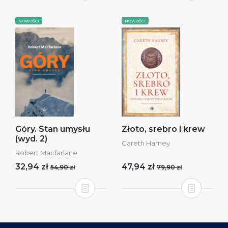
NOWOŚCI
NOWOŚCI
Góry. Stan umysłu
Złoto, srebro i krew
(wyd. 2)
Gareth Harney
Robert Macfarlane
32,94 zł
47,94 zł
54,90 zł
79,90 zł