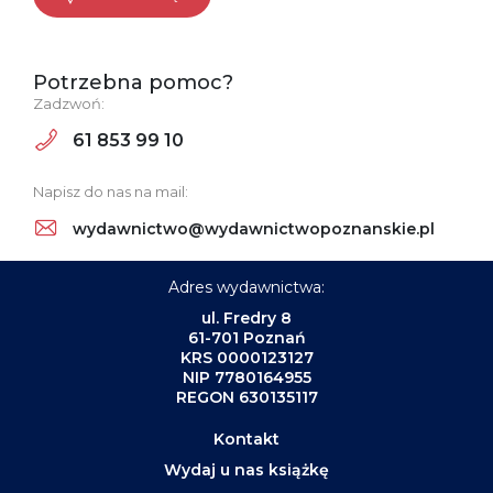
Potrzebna pomoc?
Zadzwoń:
61 853 99 10
Napisz do nas na mail:
wydawnictwo@wydawnictwopoznanskie.pl
Adres wydawnictwa:
ul. Fredry 8
61-701 Poznań
KRS 0000123127
NIP 7780164955
REGON 630135117
Kontakt
Wydaj u nas książkę