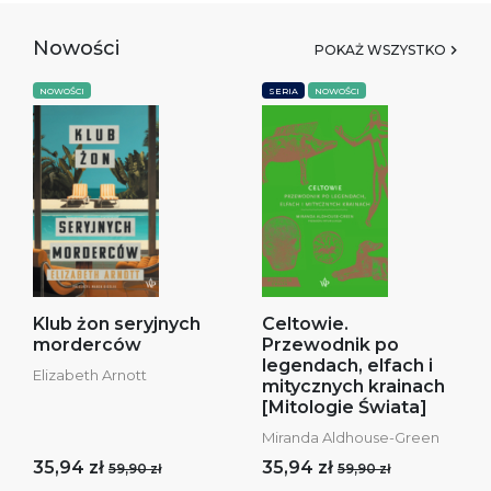
Nowości
POKAŻ WSZYSTKO
NOWOŚCI
SERIA
NOWOŚCI
Klub żon seryjnych
Celtowie.
morderców
Przewodnik po
legendach, elfach i
Elizabeth Arnott
mitycznych krainach
[Mitologie Świata]
Miranda Aldhouse-Green
35,94 zł
35,94 zł
59,90 zł
59,90 zł