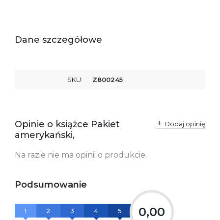
Dane szczegółowe
SKU:
Z800245
Opinie o książce Pakiet
Dodaj opinię
amerykański,
Na razie nie ma opinii o produkcie.
Podsumowanie
0,00
1
2
3
4
5