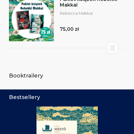
Makkai
Rebecca Makkai
75,00 zł
Booktrailery
Bestsellery