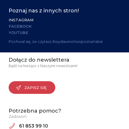
Poznaj nas z innych stron!
INSTAGRAM
FACEBOOK
YOUTUBE
Pochwal się, że czytasz #wydawnictwopoznańskie
Dołącz do newslettera
Bądź na bieżąco z Naszymi nowościami!
ZAPISZ SIĘ
Potrzebna pomoc?
Zadzwoń:
61 853 99 10