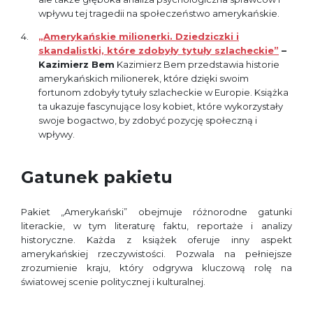
wpływu tej tragedii na społeczeństwo amerykańskie.
„Amerykańskie milionerki. Dziedziczki i
skandalistki, które zdobyły tytuły szlacheckie”
–
Kazimierz Bem
Kazimierz Bem przedstawia historie
amerykańskich milionerek, które dzięki swoim
fortunom zdobyły tytuły szlacheckie w Europie. Książka
ta ukazuje fascynujące losy kobiet, które wykorzystały
swoje bogactwo, by zdobyć pozycję społeczną i
wpływy.
Gatunek pakietu
Pakiet „Amerykański” obejmuje różnorodne gatunki
literackie, w tym literaturę faktu, reportaże i analizy
historyczne. Każda z książek oferuje inny aspekt
amerykańskiej rzeczywistości. Pozwala na pełniejsze
zrozumienie kraju, który odgrywa kluczową rolę na
światowej scenie politycznej i kulturalnej.