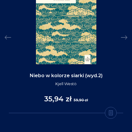
Niebo w kolorze siarki (wyd.2)
Kjell Westö
35,94 zł
59,90 zł