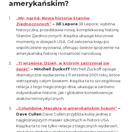
amerykańskim?
„My, naród. Nowa historia Stanów
Zjednoczonych”
– Jill Lepore
Jill Lepore, wybitna
historyczka, przedstawia nową, kompleksową historię
Stanów Zjednoczonych. Książka ukazuje kluczowe
momenty w dziejach USA. Od założenia kraju po
współczesne wyzwania, oferując świeże spojrzenie na
amerykańską historię i tożsamość narodową.
„11 września. Dzień, w którym zatrzymał się
świat”
– Mitchell Zuckoff
Mitchell Zuckoff opisuje
dramatyczne wydarzenia z 11 września 2001 roku, które
wstrząsnęły całym światem. Książka ta to szczegółowa
relacja z tego tragicznego dnia, ukazująca zarówno
indywidualne historie, jak i globalne konsekwencje
ataków terrorystycznych.
„Columbine. Masakra w amerykańskim liceum”
–
Dave Cullen
Dave Cullen przybliża kulisy jednej z
najgłośniejszych masakr szkolnych w historii USA.
Książka ta to nie tylko relacja z tragicznych wydarzeń,
ale także głęboka analiza psychologiczna sprawców i