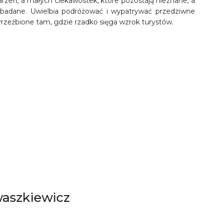
arzeń, a małych ciekawostek, które pozostają nieznane, a
badane. Uwielbia podróżować i wypatrywać przedziwne
rzeźbione tam, gdzie rzadko sięga wzrok turystów.
waszkiewicz