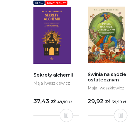
SERIA
NOWY FORMAT
Świnia na sądzie
Sekrety alchemii
ostatecznym
Maja Iwaszkiewicz
Maja Iwaszkiewicz
37,43 zł
29,92 zł
49,90 zł
39,90 zł