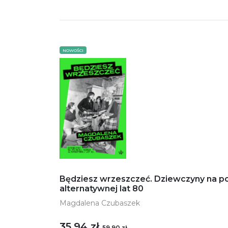
NOWOŚCI
Będziesz wrzeszczeć. Dziewczyny na po
alternatywnej lat 80
Magdalena Czubaszek
35,94 zł
59,90 zł