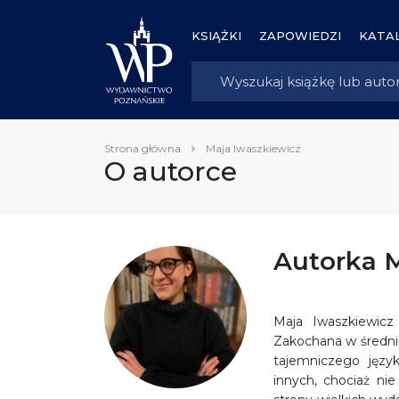
KSIĄŻKI
ZAPOWIEDZI
KATAL
Strona główna
Maja Iwaszkiewicz
O autorce
Autorka M
Maja Iwaszkiewicz 
Zakochana w średnio
tajemniczego język
innych, chociaż nie