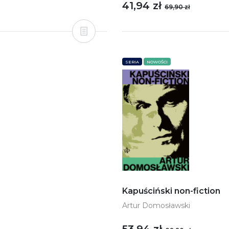
41,94 zł
69,90 zł
SERIA
NOWOŚCI
Kapuściński non-fiction
Artur Domosławski