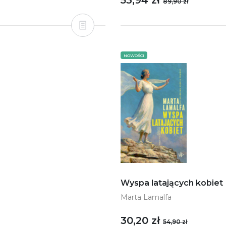
53,94 zł
89,90 zł
NOWOŚCI
Wyspa latających kobiet
Marta Lamalfa
30,20 zł
54,90 zł