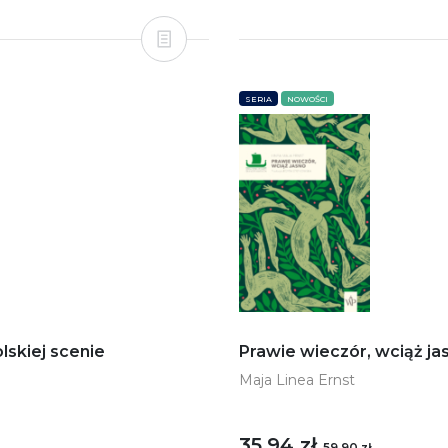
SERIA
NOWOŚCI
lskiej scenie
Prawie wieczór, wciąż ja
Maja Linea Ernst
35,94 zł
59,90 zł