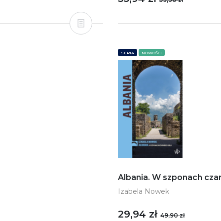
SERIA
NOWOŚCI
Albania. W szponach czar
Izabela Nowek
29,94 zł
49,90 zł