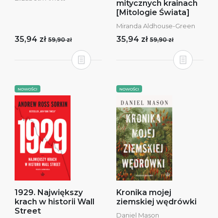
mitycznych krainach
[Mitologie Świata]
Miranda Aldhouse-Green
35,94 zł
35,94 zł
59,90 zł
59,90 zł
NOWOŚCI
NOWOŚCI
1929. Największy
Kronika mojej
krach w historii Wall
ziemskiej wędrówki
Street
Daniel Mason