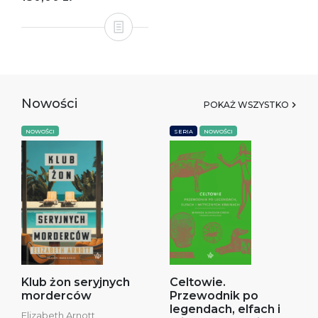
Nowości
POKAŻ WSZYSTKO
NOWOŚCI
SERIA
NOWOŚCI
Klub żon seryjnych
Celtowie.
morderców
Przewodnik po
legendach, elfach i
Elizabeth Arnott