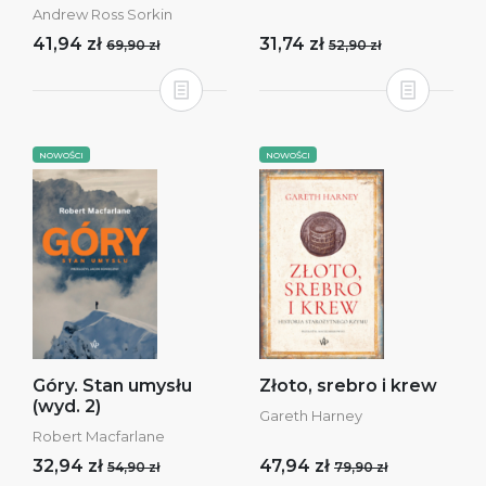
Andrew Ross Sorkin
41,94 zł
31,74 zł
69,90 zł
52,90 zł
NOWOŚCI
NOWOŚCI
Góry. Stan umysłu
Złoto, srebro i krew
(wyd. 2)
Gareth Harney
Robert Macfarlane
32,94 zł
47,94 zł
54,90 zł
79,90 zł