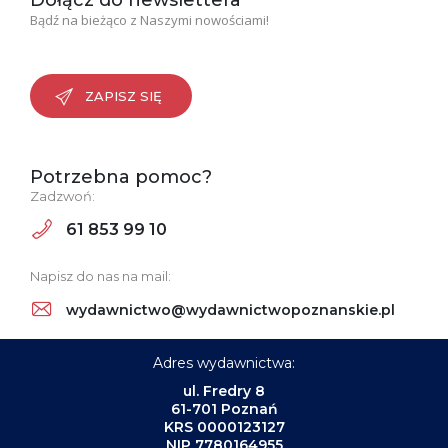
Dołącz do newslettera
Bądź na bieżąco z Naszymi nowościami!
ZAPISZ SIĘ
Potrzebna pomoc?
Zadzwoń:
61 853 99 10
Napisz do nas na mail:
wydawnictwo@wydawnictwopoznanskie.pl
Adres wydawnictwa:
ul. Fredry 8
61-701 Poznań
KRS 0000123127
NIP 7780164955