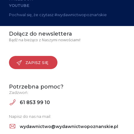
YOUTUBE
Pochwal się, że czytasz #wydawnictwopoznańskie
Dołącz do newslettera
Bądź na bieżąco z Naszymi nowościami!
ZAPISZ SIĘ
Potrzebna pomoc?
Zadzwoń:
61 853 99 10
Napisz do nas na mail:
wydawnictwo@wydawnictwopoznanskie.pl