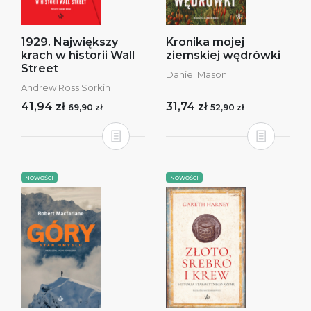
1929. Największy
Kronika mojej
krach w historii Wall
ziemskiej wędrówki
Street
Daniel Mason
Andrew Ross Sorkin
41,94 zł
31,74 zł
69,90 zł
52,90 zł
NOWOŚCI
NOWOŚCI