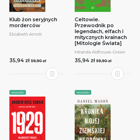
Klub żon seryjnych
Celtowie.
morderców
Przewodnik po
legendach, elfach i
Elizabeth Arnott
mitycznych krainach
[Mitologie Świata]
Miranda Aldhouse-Green
35,94 zł
35,94 zł
59,90 zł
59,90 zł
NOWOŚCI
NOWOŚCI