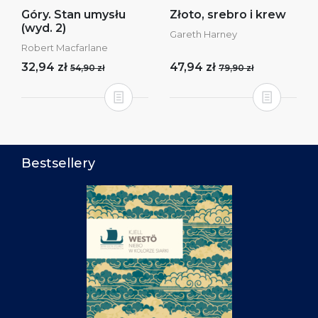
Góry. Stan umysłu
Złoto, srebro i krew
(wyd. 2)
Gareth Harney
Robert Macfarlane
32,94 zł
47,94 zł
54,90 zł
79,90 zł
Bestsellery