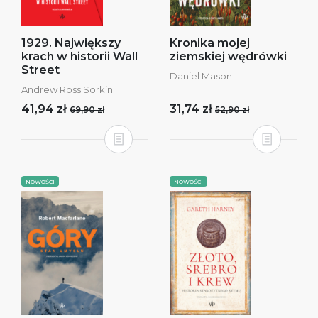
1929. Największy
Kronika mojej
krach w historii Wall
ziemskiej wędrówki
Street
Daniel Mason
Andrew Ross Sorkin
41,94 zł
31,74 zł
69,90 zł
52,90 zł
NOWOŚCI
NOWOŚCI