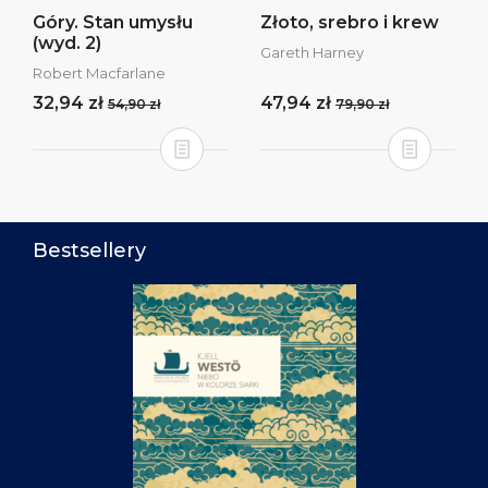
Góry. Stan umysłu
Złoto, srebro i krew
(wyd. 2)
Gareth Harney
Robert Macfarlane
32,94 zł
47,94 zł
54,90 zł
79,90 zł
Bestsellery