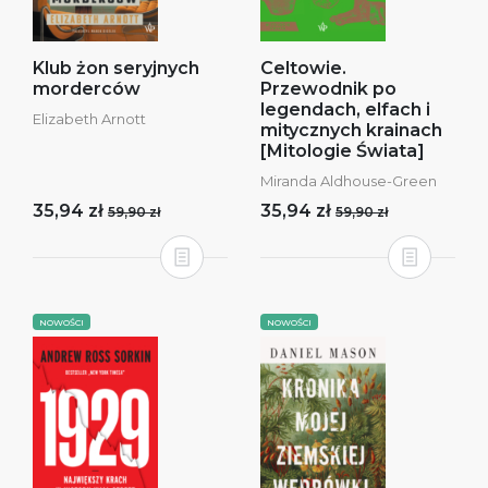
Klub żon seryjnych
Celtowie.
morderców
Przewodnik po
legendach, elfach i
Elizabeth Arnott
mitycznych krainach
[Mitologie Świata]
Miranda Aldhouse-Green
35,94 zł
35,94 zł
59,90 zł
59,90 zł
NOWOŚCI
NOWOŚCI