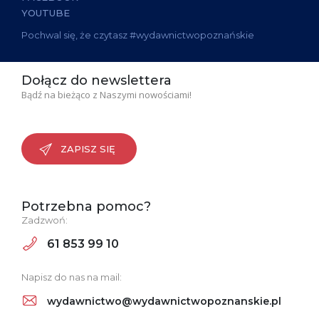
YOUTUBE
Pochwal się, że czytasz #wydawnictwopoznańskie
Dołącz do newslettera
Bądź na bieżąco z Naszymi nowościami!
ZAPISZ SIĘ
Potrzebna pomoc?
Zadzwoń:
61 853 99 10
Napisz do nas na mail:
wydawnictwo@wydawnictwopoznanskie.pl