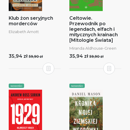
Klub żon seryjnych
Celtowie.
morderców
Przewodnik po
legendach, elfach i
Elizabeth Arnott
mitycznych krainach
[Mitologie Świata]
Miranda Aldhouse-Green
35,94 zł
35,94 zł
59,90 zł
59,90 zł
NOWOŚCI
NOWOŚCI