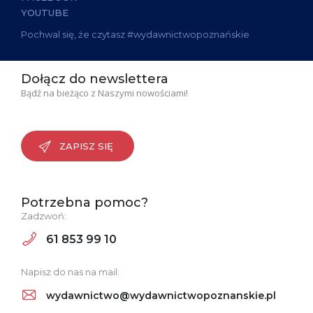
YOUTUBE
Pochwal się, że czytasz #wydawnictwopoznańskie
Dołącz do newslettera
Bądź na bieżąco z Naszymi nowościami!
ZAPISZ SIĘ
Potrzebna pomoc?
Zadzwoń:
61 853 99 10
Napisz do nas na mail:
wydawnictwo@wydawnictwopoznanskie.pl