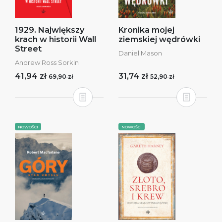
1929. Największy
Kronika mojej
krach w historii Wall
ziemskiej wędrówki
Street
Daniel Mason
Andrew Ross Sorkin
41,94 zł
31,74 zł
69,90 zł
52,90 zł
NOWOŚCI
NOWOŚCI