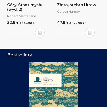
Góry. Stan umysłu
Złoto, srebro i krew
(wyd. 2)
Gareth Harney
Robert Macfarlane
32,94 zł
47,94 zł
54,90 zł
79,90 zł
Bestsellery