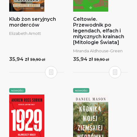
Klub żon seryjnych
Celtowie.
morderców
Przewodnik po
legendach, elfach i
Elizabeth Arnott
mitycznych krainach
[Mitologie Świata]
Miranda Aldhouse-Green
35,94 zł
35,94 zł
59,90 zł
59,90 zł
NOWOŚCI
NOWOŚCI