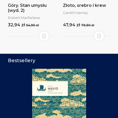
Góry. Stan umysłu
Złoto, srebro i krew
(wyd. 2)
Gareth Harney
Robert Macfarlane
32,94 zł
47,94 zł
54,90 zł
79,90 zł
Bestsellery