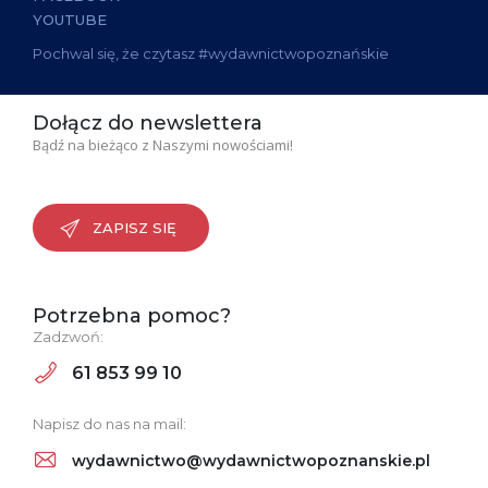
YOUTUBE
Pochwal się, że czytasz #wydawnictwopoznańskie
Dołącz do newslettera
Bądź na bieżąco z Naszymi nowościami!
ZAPISZ SIĘ
Potrzebna pomoc?
Zadzwoń:
61 853 99 10
Napisz do nas na mail:
wydawnictwo@wydawnictwopoznanskie.pl