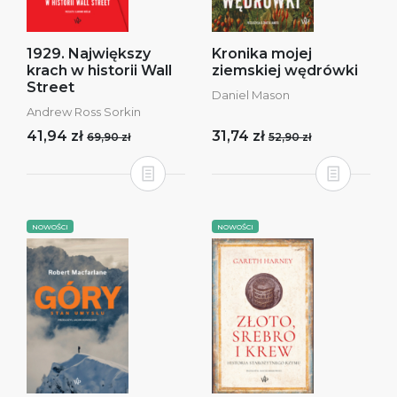
1929. Największy
Kronika mojej
krach w historii Wall
ziemskiej wędrówki
Street
Daniel Mason
Andrew Ross Sorkin
41,94 zł
31,74 zł
69,90 zł
52,90 zł
NOWOŚCI
NOWOŚCI