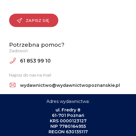
ZAPISZ SIĘ
Potrzebna pomoc?
Zadzwoń:
61 853 99 10
Napisz do nas na mail:
wydawnictwo@wydawnictwopoznanskie.pl
Adres wydawnictwa:
ul. Fredry 8
61-701 Poznań
KRS 0000123127
NIP 7780164955
REGON 630135117