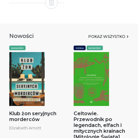
Nowości
POKAŻ WSZYSTKO
NOWOŚCI
SERIA
NOWOŚCI
Klub żon seryjnych
Celtowie.
morderców
Przewodnik po
legendach, elfach i
Elizabeth Arnott
mitycznych krainach
[Mitologie Świata]