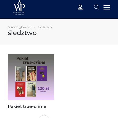
Strona główna
śledztwo
śledztwo
Pakiet true-crime