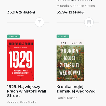
Miranda Aldhouse-Green
35,94 zł
35,94 zł
59,90 zł
59,90 zł
NOWOŚCI
NOWOŚCI
1929. Największy
Kronika mojej
krach w historii Wall
ziemskiej wędrówki
Street
Daniel Mason
Andrew Ross Sorkin