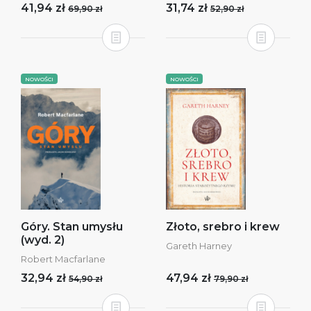
41,94 zł
31,74 zł
69,90 zł
52,90 zł
NOWOŚCI
NOWOŚCI
Góry. Stan umysłu
Złoto, srebro i krew
(wyd. 2)
Gareth Harney
Robert Macfarlane
32,94 zł
47,94 zł
54,90 zł
79,90 zł