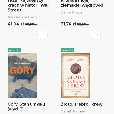
1929. Największy
Kronika mojej
krach w historii Wall
ziemskiej wędrówki
Street
Daniel Mason
Andrew Ross Sorkin
41,94 zł
31,74 zł
69,90 zł
52,90 zł
NOWOŚCI
NOWOŚCI
Góry. Stan umysłu
Złoto, srebro i krew
(wyd. 2)
Gareth Harney