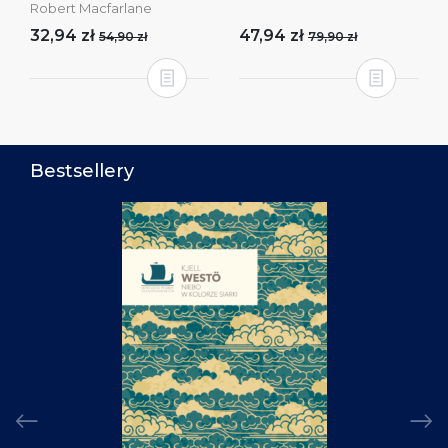
Robert Macfarlane
32,94 zł
47,94 zł
54,90 zł
79,90 zł
Bestsellery