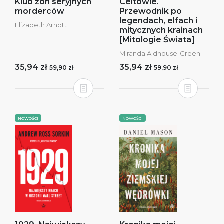
Klub żon seryjnych
Celtowie.
morderców
Przewodnik po
legendach, elfach i
Elizabeth Arnott
mitycznych krainach
[Mitologie Świata]
Miranda Aldhouse-Green
35,94 zł
35,94 zł
59,90 zł
59,90 zł
NOWOŚCI
NOWOŚCI