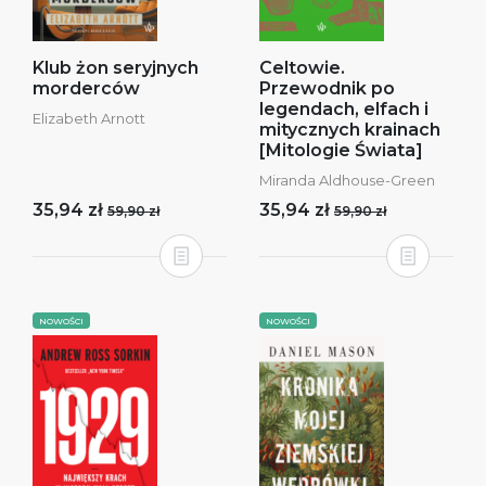
Klub żon seryjnych
Celtowie.
morderców
Przewodnik po
legendach, elfach i
Elizabeth Arnott
mitycznych krainach
[Mitologie Świata]
Miranda Aldhouse-Green
35,94 zł
35,94 zł
59,90 zł
59,90 zł
NOWOŚCI
NOWOŚCI