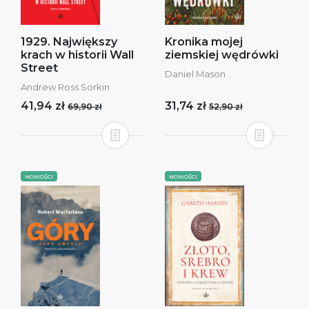
1929. Największy
Kronika mojej
krach w historii Wall
ziemskiej wędrówki
Street
Daniel Mason
Andrew Ross Sorkin
41,94 zł
31,74 zł
69,90 zł
52,90 zł
NOWOŚCI
NOWOŚCI