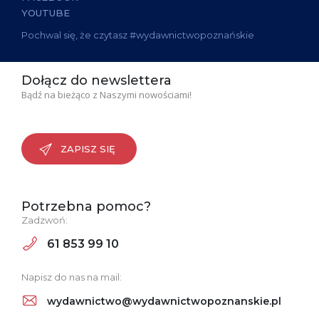
YOUTUBE
Pochwal się, że czytasz #wydawnictwopoznańskie
Dołącz do newslettera
Bądź na bieżąco z Naszymi nowościami!
ZAPISZ SIĘ
Potrzebna pomoc?
Zadzwoń:
61 853 99 10
Napisz do nas na mail:
wydawnictwo@wydawnictwopoznanskie.pl