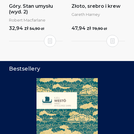
Góry. Stan umysłu
Złoto, srebro i krew
(wyd. 2)
Gareth Harney
Robert Macfarlane
32,94 zł
47,94 zł
54,90 zł
79,90 zł
Bestsellery