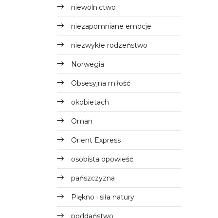
niewolnictwo
niezapomniane emocje
niezwykłe rodzeństwo
Norwegia
Obsesyjna miłość
okobietach
Oman
Orient Express
osobista opowieść
pańszczyzna
Piękno i siła natury
poddaństwo