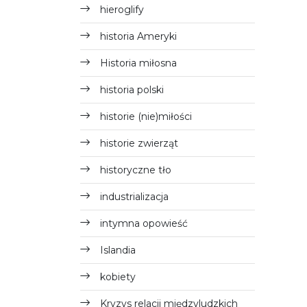
hieroglify
historia Ameryki
Historia miłosna
historia polski
historie (nie)miłości
historie zwierząt
historyczne tło
industrializacja
intymna opowieść
Islandia
kobiety
Kryzys relacji międzyludzkich