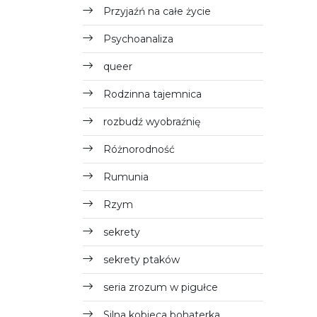
Przyjaźń na całe życie
Psychoanaliza
queer
Rodzinna tajemnica
rozbudź wyobraźnię
Różnorodność
Rumunia
Rzym
sekrety
sekrety ptaków
seria zrozum w pigułce
Silna kobieca bohaterka