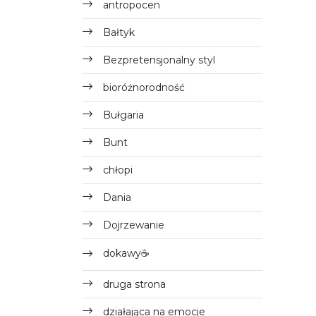
antropocen
Bałtyk
Bezpretensjonalny styl
bioróżnorodność
Bułgaria
Bunt
chłopi
Dania
Dojrzewanie
dokawy☕
druga strona
działająca na emocje