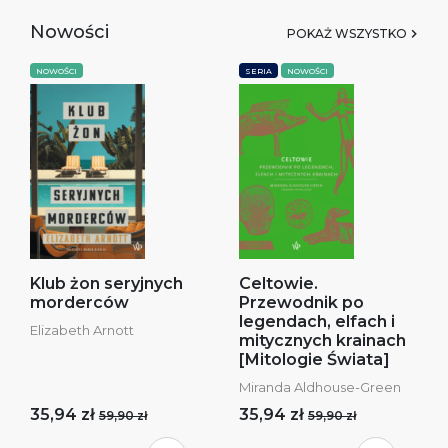
Nowości
POKAŻ WSZYSTKO
NOWOŚCI
SERIA
NOWOŚCI
Klub żon seryjnych
Celtowie.
morderców
Przewodnik po
legendach, elfach i
Elizabeth Arnott
mitycznych krainach
[Mitologie Świata]
Miranda Aldhouse-Green
35,94 zł
35,94 zł
59,90 zł
59,90 zł