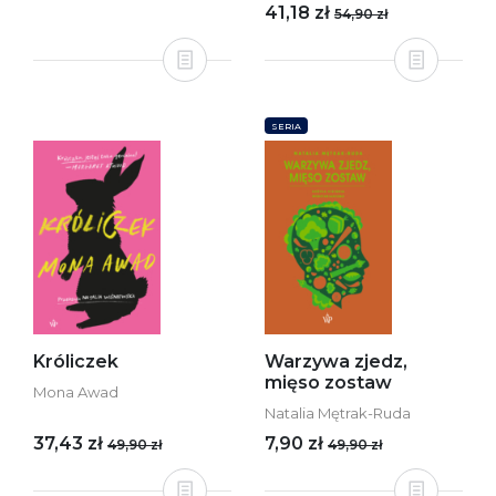
41,18 zł
54,90 zł
SERIA
Króliczek
Warzywa zjedz,
mięso zostaw
Mona Awad
Natalia Mętrak-Ruda
37,43 zł
7,90 zł
49,90 zł
49,90 zł