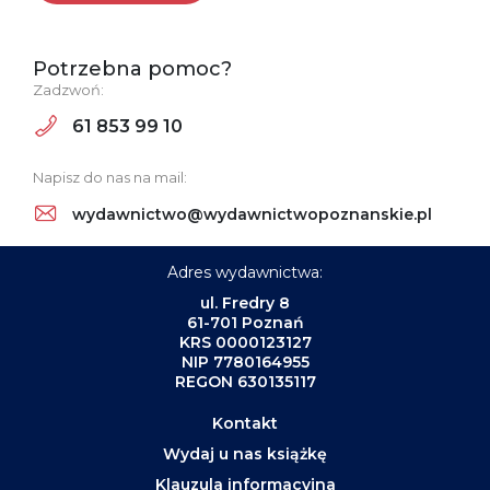
Potrzebna pomoc?
Zadzwoń:
61 853 99 10
Napisz do nas na mail:
wydawnictwo@wydawnictwopoznanskie.pl
Adres wydawnictwa:
ul. Fredry 8
61-701 Poznań
KRS 0000123127
NIP 7780164955
REGON 630135117
Kontakt
Wydaj u nas książkę
Klauzula informacyjna