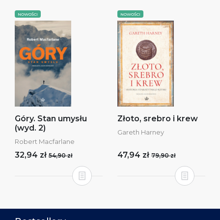
NOWOŚCI
NOWOŚCI
Góry. Stan umysłu
Złoto, srebro i krew
(wyd. 2)
Gareth Harney
Robert Macfarlane
32,94 zł
47,94 zł
54,90 zł
79,90 zł