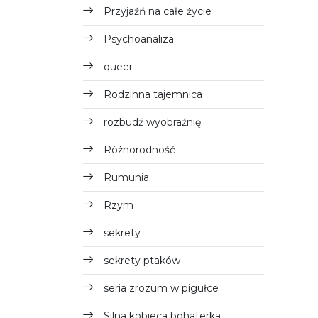
Przyjaźń na całe życie
Psychoanaliza
queer
Rodzinna tajemnica
rozbudź wyobraźnię
Różnorodność
Rumunia
Rzym
sekrety
sekrety ptaków
seria zrozum w pigułce
Silna kobieca bohaterka