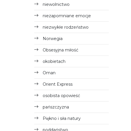
niewolnictwo
niezapomniane emocje
niezwykłe rodzeństwo
Norwegia
Obsesyjna miłość
okobietach
Oman
Orient Express
osobista opowieść
pańszczyzna
Piękno i siła natury
poddaństwo