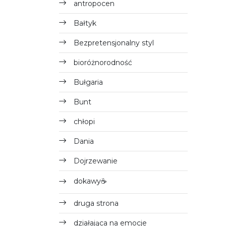
antropocen
Bałtyk
Bezpretensjonalny styl
bioróżnorodność
Bułgaria
Bunt
chłopi
Dania
Dojrzewanie
dokawy☕
druga strona
działająca na emocje