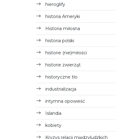
hieroglify
historia Ameryki
Historia miłosna
historia polski
historie (nie)miłości
historie zwierząt
historyczne tło
industrializacja
intymna opowieść
Islandia
kobiety
Kryzys relacji międzyludzkich