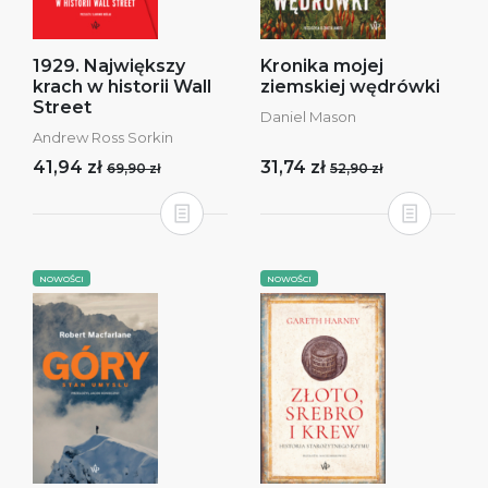
1929. Największy
Kronika mojej
krach w historii Wall
ziemskiej wędrówki
Street
Daniel Mason
Andrew Ross Sorkin
41,94 zł
31,74 zł
69,90 zł
52,90 zł
NOWOŚCI
NOWOŚCI