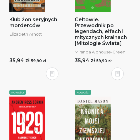
Klub żon seryjnych
Celtowie.
morderców
Przewodnik po
legendach, elfach i
Elizabeth Arnott
mitycznych krainach
[Mitologie Świata]
Miranda Aldhouse-Green
35,94 zł
35,94 zł
59,90 zł
59,90 zł
NOWOŚCI
NOWOŚCI