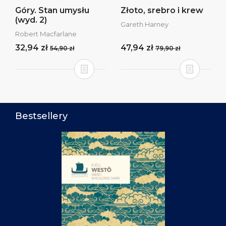
Góry. Stan umysłu
Złoto, srebro i krew
(wyd. 2)
Gareth Harney
Robert Macfarlane
32,94 zł
47,94 zł
54,90 zł
79,90 zł
Bestsellery