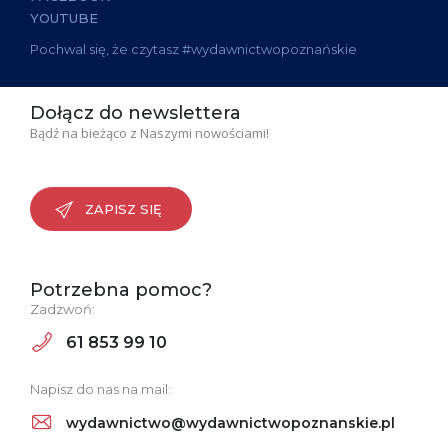
YOUTUBE
Pochwal się, że czytasz #wydawnictwopoznańskie
Dołącz do newslettera
Bądź na bieżąco z Naszymi nowościami!
ZAPISZ SIĘ
Potrzebna pomoc?
Zadzwoń:
61 853 99 10
Napisz do nas na mail:
wydawnictwo@wydawnictwopoznanskie.pl