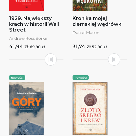
1929. Największy
Kronika mojej
krach w historii Wall
ziemskiej wędrówki
Street
Daniel Mason
Andrew Ross Sorkin
41,94 zł
31,74 zł
69,90 zł
52,90 zł
NOWOŚCI
NOWOŚCI