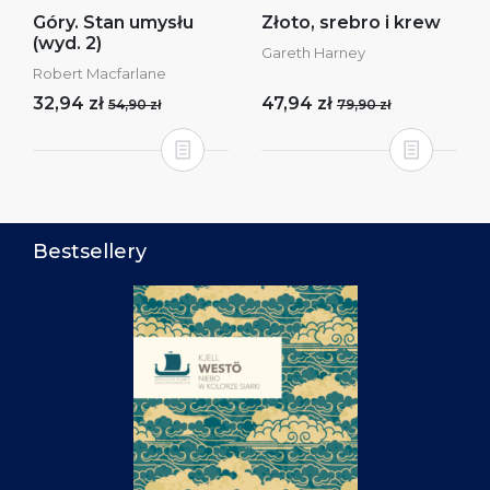
Góry. Stan umysłu
Złoto, srebro i krew
(wyd. 2)
Gareth Harney
Robert Macfarlane
32,94 zł
47,94 zł
54,90 zł
79,90 zł
Bestsellery