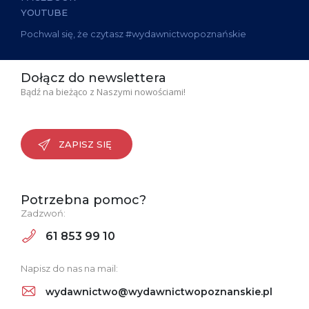
YOUTUBE
Pochwal się, że czytasz #wydawnictwopoznańskie
Dołącz do newslettera
Bądź na bieżąco z Naszymi nowościami!
ZAPISZ SIĘ
Potrzebna pomoc?
Zadzwoń:
61 853 99 10
Napisz do nas na mail:
wydawnictwo@wydawnictwopoznanskie.pl