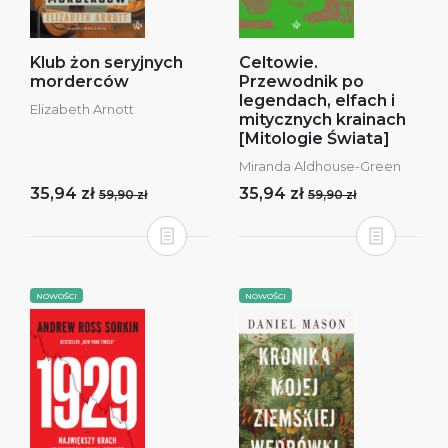
Klub żon seryjnych
Celtowie.
morderców
Przewodnik po
legendach, elfach i
Elizabeth Arnott
mitycznych krainach
[Mitologie Świata]
Miranda Aldhouse-Green
35,94 zł
35,94 zł
59,90 zł
59,90 zł
NOWOŚCI
NOWOŚCI