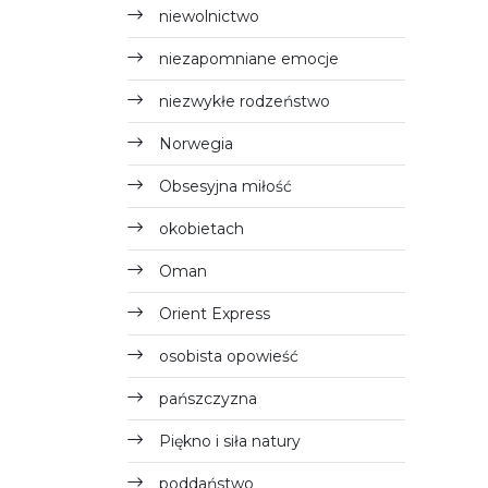
niewolnictwo
niezapomniane emocje
niezwykłe rodzeństwo
Norwegia
Obsesyjna miłość
okobietach
Oman
Orient Express
osobista opowieść
pańszczyzna
Piękno i siła natury
poddaństwo