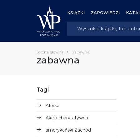
KSIĄŻKI
ZAPOWIEDZI
KATAL
Strona główna
zabawna
zabawna
Tagi
Afryka
Akcja charytatywna
amerykański Zachód