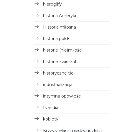
hieroglify
historia Ameryki
Historia miłosna
historia polski
historie (nie)miłości
historie zwierząt
historyczne tło
industrializacja
intymna opowieść
Islandia
kobiety
Kryzys relacji międzyludzkich