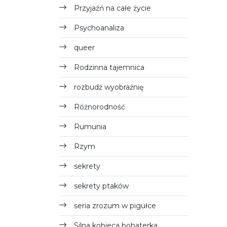
Przyjaźń na całe życie
Psychoanaliza
queer
Rodzinna tajemnica
rozbudź wyobraźnię
Różnorodność
Rumunia
Rzym
sekrety
sekrety ptaków
seria zrozum w pigułce
Silna kobieca bohaterka