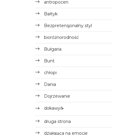
antropocen
Bałtyk
Bezpretensjonalny styl
bioróżnorodność
Bułgaria
Bunt
chłopi
Dania
Dojrzewanie
dokawy☕
druga strona
działająca na emocje