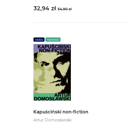
32,94 zł
54,90 zł
SERIA
NOWOŚCI
Kapuściński non-fiction
Artur Domosławski