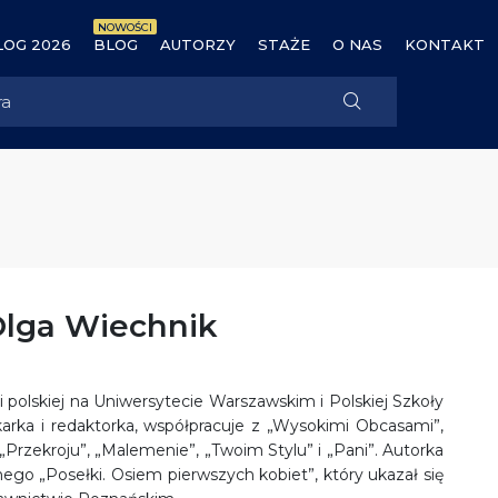
NOWOŚCI
OG 2026
BLOG
AUTORZY
STAŻE
O NAS
KONTAKT
Olga Wiechnik
i polskiej na Uniwersytecie Warszawskim i Polskiej Szkoły
arka i redaktorka, współpracuje z „Wysokimi Obcasami”,
„Przekroju”, „Malemenie”, „Twoim Stylu” i „Pani”. Autorka
nego „Posełki. Osiem pierwszych kobiet”, który ukazał się