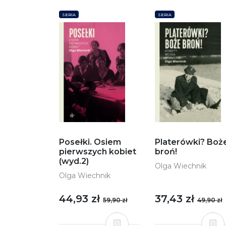
SERIA
SERIA
Posełki. Osiem
Platerówki? Boż
pierwszych kobiet
broń!
(wyd.2)
Olga Wiechnik
Olga Wiechnik
44,93 zł
37,43 zł
59,90 zł
49,90 zł