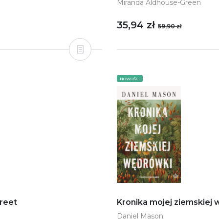
Miranda Aldhouse-Green
35,94 zł
59,90 zł
NOWOŚCI
treet
Kronika mojej ziemskiej
Daniel Mason