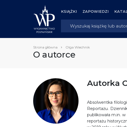
KSIĄŻKI
ZAPOWIEDZI
KATAL
Strona główna
Olga Wiechnik
O autorce
Autorka 
Absolwentka filologi
Reportażu. Dziennik
publikowała m.in. w 
reportażu historycz