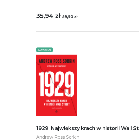
35,94 zł
59,90 zł
NOWOŚCI
1929. Największy krach w historii Wall S
Andrew Ross Sorkin