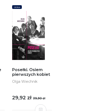
SERIA
Posełki. Osiem
e
pierwszych kobiet
Olga Wiechnik
29,92 zł
39,90 zł