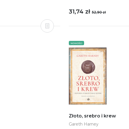
31,74 zł
52,90 zł
NOWOŚCI
Złoto, srebro i krew
Gareth Harney