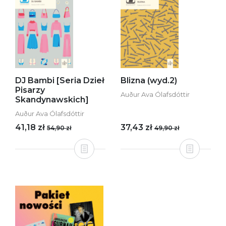
DJ Bambi [Seria Dzieł
Blizna (wyd.2)
Pisarzy
Auður Ava Ólafsdóttir
Skandynawskich]
Auður Ava Ólafsdóttir
41,18 zł
37,43 zł
54,90 zł
49,90 zł