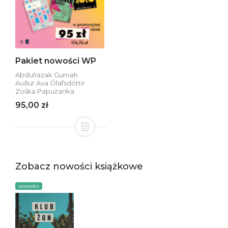
Pakiet nowości WP
Abdulrazak Gurnah
Auður Ava Ólafsdóttir
Zośka Papużanka
95,00 zł
Zobacz nowości książkowe
NOWOŚCI