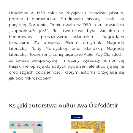
Urodzona w 1958 roku w Reykjaviku islandzka pisarka,
poetka i dramaturżka. Studiowała historię sztuki na
paryskiej Sorbonie. Debiutowała w 1998 roku powieścią
„Upphækkuð jörð”. Jej twórczość była wielokrotnie
honorowana prestiżowymi islandzkimi nagrodami
literackimi. Za powieść „Blizna” otrzymała Nagrodę
Literacką Rady Nordyckiej oraz Islandzką Nagrodę
Literacką. Recenzenci cenią pisarstwo Auður Avy Ólafsdóttir
za świeżą perspektywę i mroczny, wyrazisty humor. Jej
książki nie opisują doniosłych wydarzeń, ale skupiają się na
drobiazgach codzienności, którym autorka przygląda się
jak pod mikroskopem.
Książki autorstwa Auður Ava Ólafsdóttir
SERIA