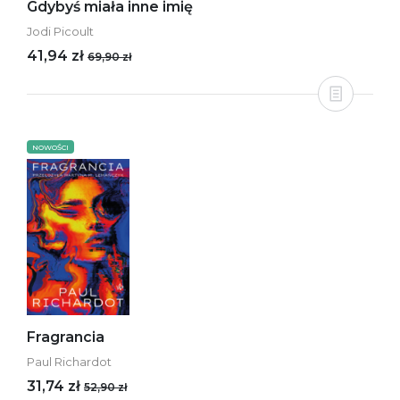
Gdybyś miała inne imię
Jodi Picoult
41,94 zł
69,90 zł
NOWOŚCI
Fragrancia
Paul Richardot
31,74 zł
52,90 zł