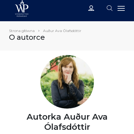
Strona główna
Auður Ava Ólafsdóttir
O autorce
Autorka Auður Ava
Ólafsdóttir