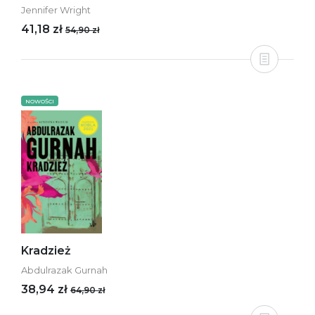
Jennifer Wright
41,18 zł
54,90 zł
NOWOŚCI
Kradzież
Abdulrazak Gurnah
38,94 zł
64,90 zł