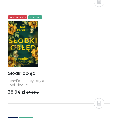
BESTSELLERY
NOWOŚCI
Słodki obłęd
Jennifer Finney Boylan
Jodi Picoult
38,94 zł
64,90 zł