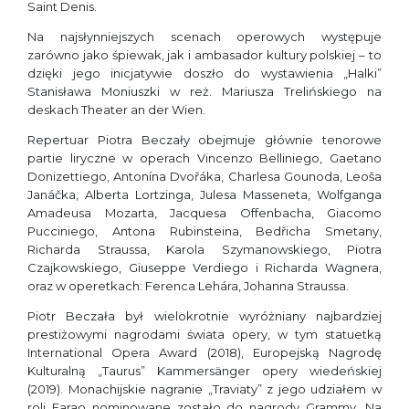
Saint Denis.
Na najsłynniejszych scenach operowych występuje
zarówno jako śpiewak, jak i ambasador kultury polskiej – to
dzięki jego inicjatywie doszło do wystawienia „Halki”
Stanisława Moniuszki w reż. Mariusza Trelińskiego na
deskach Theater an der Wien.
Repertuar Piotra Beczały obejmuje głównie tenorowe
partie liryczne w operach Vincenzo Belliniego, Gaetano
Donizettiego, Antonína Dvořáka, Charlesa Gounoda, Leoša
Janáčka, Alberta Lortzinga, Julesa Masseneta, Wolfganga
Amadeusa Mozarta, Jacquesa Offenbacha, Giacomo
Pucciniego, Antona Rubinsteina, Bedřicha Smetany,
Richarda Straussa, Karola Szymanowskiego, Piotra
Czajkowskiego, Giuseppe Verdiego i Richarda Wagnera,
oraz w operetkach: Ferenca Lehára, Johanna Straussa.
Piotr Beczała był wielokrotnie wyróżniany najbardziej
prestiżowymi nagrodami świata opery, w tym statuetką
International Opera Award (2018), Europejską Nagrodę
Kulturalną „Taurus” Kammersänger opery wiedeńskiej
(2019). Monachijskie nagranie „Traviaty” z jego udziałem w
roli Farao nominowane zostało do nagrody Grammy. Na