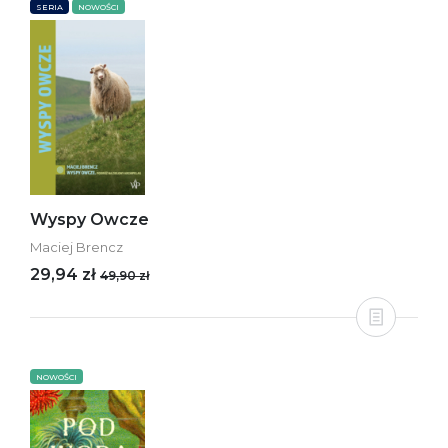
SERIA
NOWOŚCI
Wyspy Owcze
Maciej Brencz
29,94 zł
49,90 zł
NOWOŚCI