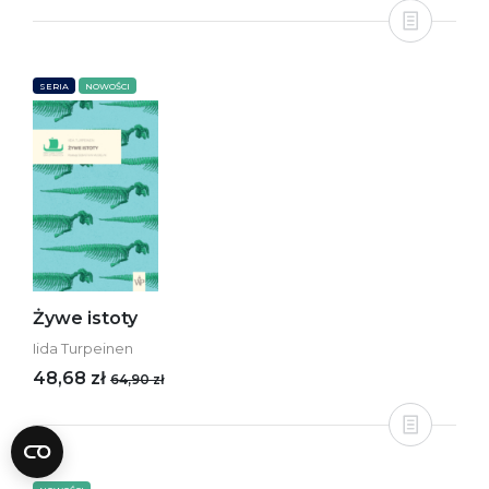
SERIA
NOWOŚCI
Żywe istoty
Iida Turpeinen
48,68 zł
64,90 zł