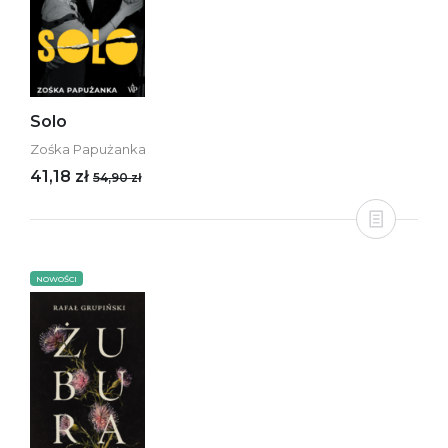
Solo
Zośka Papużanka
41,18 zł
54,90 zł
NOWOŚCI