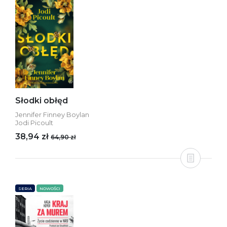
Słodki obłęd
Jennifer Finney Boylan
Jodi Picoult
38,94 zł
64,90 zł
SERIA
NOWOŚCI