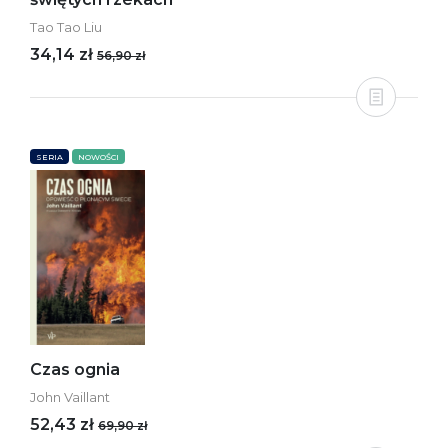
Tao Tao Liu
34,14 zł
56,90 zł
SERIA
NOWOŚCI
Czas ognia
John Vaillant
52,43 zł
69,90 zł