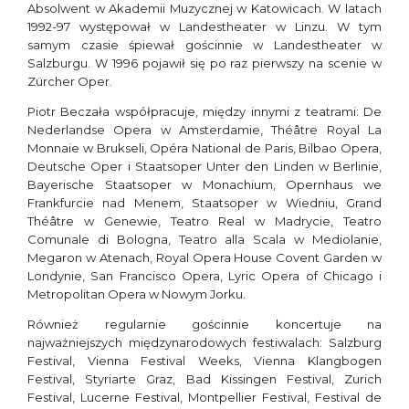
Absolwent w Akademii Muzycznej w Katowicach. W latach
1992-97 występował w Landestheater w Linzu. W tym
samym czasie śpiewał gościnnie w Landestheater w
Salzburgu. W 1996 pojawił się po raz pierwszy na scenie w
Zürcher Oper.
Piotr Beczała współpracuje, między innymi z teatrami: De
Nederlandse Opera w Amsterdamie, Théâtre Royal La
Monnaie w Brukseli, Opéra National de Paris, Bilbao Opera,
Deutsche Oper i Staatsoper Unter den Linden w Berlinie,
Bayerische Staatsoper w Monachium, Opernhaus we
Frankfurcie nad Menem, Staatsoper w Wiedniu, Grand
Théâtre w Genewie, Teatro Real w Madrycie, Teatro
Comunale di Bologna, Teatro alla Scala w Mediolanie,
Megaron w Atenach, Royal Opera House Covent Garden w
Londynie, San Francisco Opera, Lyric Opera of Chicago i
Metropolitan Opera w Nowym Jorku.
Również regularnie gościnnie koncertuje na
najważniejszych międzynarodowych festiwalach: Salzburg
Festival, Vienna Festival Weeks, Vienna Klangbogen
Festival, Styriarte Graz, Bad Kissingen Festival, Zurich
Festival, Lucerne Festival, Montpellier Festival, Festival de