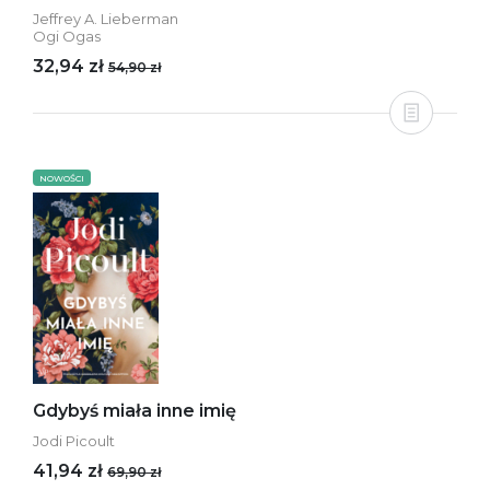
Jeffrey A. Lieberman
Ogi Ogas
32,94 zł
54,90 zł
NOWOŚCI
Gdybyś miała inne imię
Jodi Picoult
41,94 zł
69,90 zł