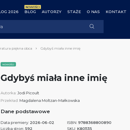
NOWOŚCI
OG 2026
BLOG
AUTORZY
STAŻE
O NAS
KONTAKT
eratura piękna obca
Gdybyś miała inne imię
NOWOŚCI
Gdybyś miała inne imię
Autorka:
Jodi Picoult
Przekład:
Magdalena Moltzan-Małkowska
Dane podstawowe
Data premiery:
2026-06-02
ISBN:
9788368800890
Liczba stron:
592
SKU:
K801135