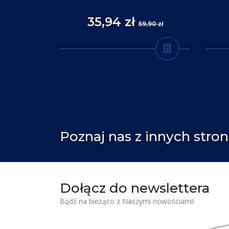
35,94 zł
,90 zł
59,90 zł
Poznaj nas z innych stron
Dołącz do newslettera
Bądź na bieżąco z Naszymi nowościami!