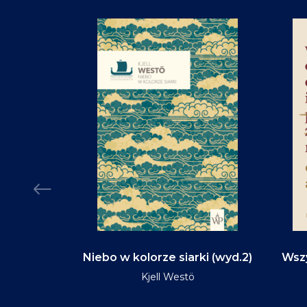
d na tym
Niebo w kolorze siarki (wyd.2)
Wszy
(wyd.3)
Kjell Westö