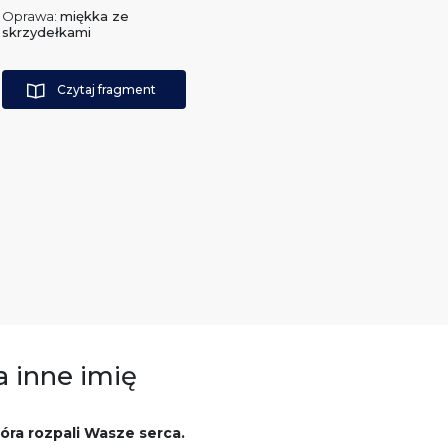
Oprawa:
miękka ze
skrzydełkami
Czytaj fragment
a inne imię
tóra rozpali Wasze serca.