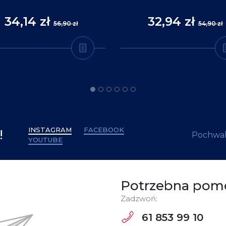
34,14 zł
32,94 zł
56,90 zł
54,90 zł
INSTAGRAM
FACEBOOK
!
Pochwal
YOUTUBE
Potrzebna pom
Zadzwoń:
61 853 99 10