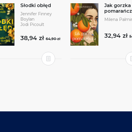
Słodki obłęd
Jak gorzka
pomarańcz
Jennifer Finney
Boylan
Milena Palmin
Jodi Picoult
32,94 zł
5
38,94 zł
64,90 zł