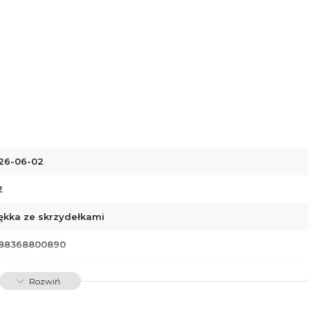
26-06-02
2
ękka ze skrzydełkami
88368800890
01135
Rozwiń