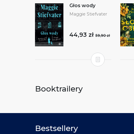
Głos wody
Maggie Stiefvater
44,93 zł
59,90 zł
Booktrailery
Bestsellery