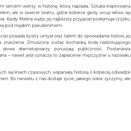
m sercem wierzy w historię, którą napisała. Sztuka inspirowana
ełem, ale w świecie teatru, gdzie kobiece głosy wciąż łatwo się
ła. Kiedy Melina wątpi, jej najbliższy przyjaciel podejmuje ryzyko,
ztukę pod męskim pseudonimem.
ociaż posiada bystry umysł oraz talent do opowiadania historii, jej
 ma znaczenia. Zmuszona zostać kochanką lorda nadzorującego
ak słowa dramatopisarzy poruszają publiczność. Postanawia
ziana – nawet jeśli oznacza to zapłacenie mężczyźnie o nazwisku
ch się liniach czasowych, wspaniałą historią o kobiecej odwadze
agnień. Bo niewielu z nas dostaje życie, jakiego sobie życzymy, ale