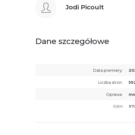
Jodi Picoult
Dane szczegółowe
Data premiery:
20
Liczba stron:
59
Oprawa:
mi
ISBN
97
SKU:
K8