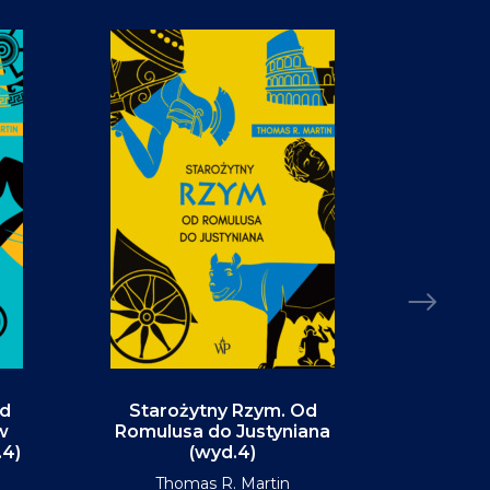
Od
Starożytny Rzym. Od
Alaska. P
w
Romulusa do Justyniana
św
.4)
(wyd.4)
D
Thomas R. Martin