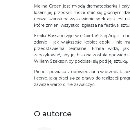
Melina Green jest młodą dramatopisarką i cały
losem jej przodkini może stać się głośnym dzi
ucisza, szansa na wystawienie spektaklu jest nik
które zmieni wszystko: zgłasza na festiwal s
Emilia Bassano żyje w elżbietańskiej Anglii i ch
zdanie – jak większości kobiet epoki – nie
przedstawienia teatralne, Emilia widzi, j
zaryzykować, aby jej historia została opowied
William Szekspir, by podpisał się pod jej sztuką.
Picoult powraca z opowiedzianą w przeplatający
i cenie, jaką płaci się za prawo do realizacji pr
zawsze warto o nie zawalczyć.
O autorce