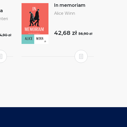
In memoriam
a
Alice Winn
teri
42,68 zł
56,90 zł
4,90 zł