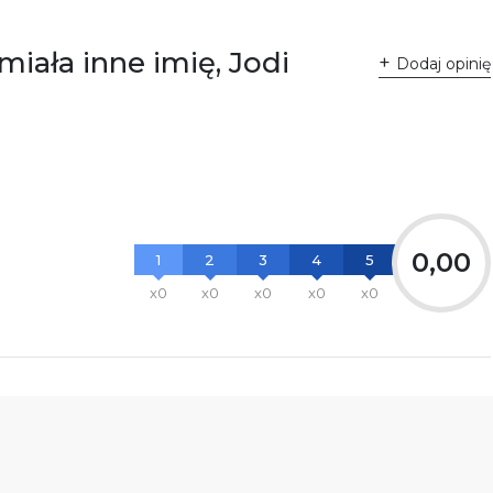
iała inne imię, Jodi
Dodaj opinię
0,00
1
2
3
4
5
x0
x0
x0
x0
x0