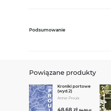
Podsumowanie
Powiązane produkty
Kroniki portowe
(wyd.2)
Annie Proulx
48,68 zł
64,90 zł