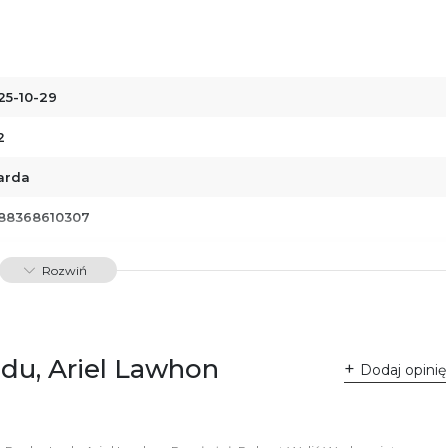
25-10-29
2
arda
88368610307
01031
Rozwiń
odu, Ariel Lawhon
Dodaj opinię