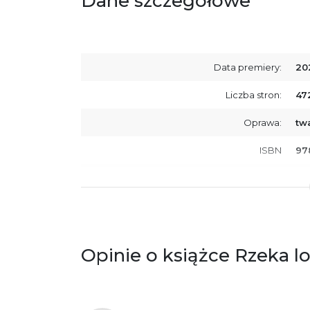
Dane szczegółowe
Data premiery:
20
Liczba stron:
47
Oprawa:
tw
ISBN
97
SKU:
K8
Opinie o książce Rzeka l