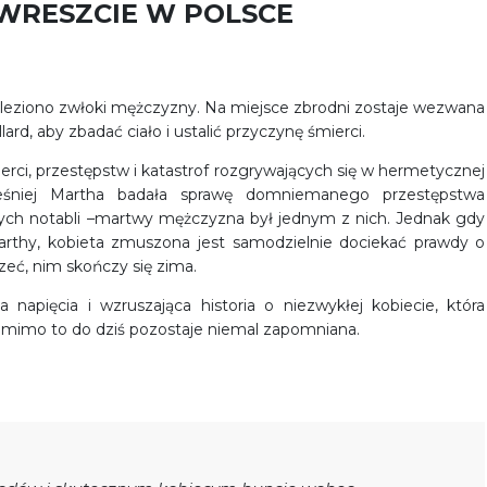
WRESZCIE W POLSCE
leziono zwłoki mężczyzny. Na miejsce zbrodni zostaje wezwana
rd, aby zbadać ciało i ustalić przyczynę śmierci.
ierci, przestępstw i katastrof rozgrywających się w hermetycznej
cześniej Martha badała sprawę domniemanego przestępstwa
h notabli –martwy mężczyzna był jednym z nich. Jednak gdy
arthy, kobieta zmuszona jest samodzielnie dociekać prawdy o
zeć, nim skończy się zima.
napięcia i wzruszająca historia o niezwykłej kobiecie, która
a mimo to do dziś pozostaje niemal zapomniana.