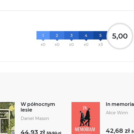
5,00
1
2
3
4
5
x0
x0
x0
x0
x3
W północnym
In memori
lesie
Alice Winn
Daniel Mason
42,68 zł
44,93 zł
5
59,90 zł