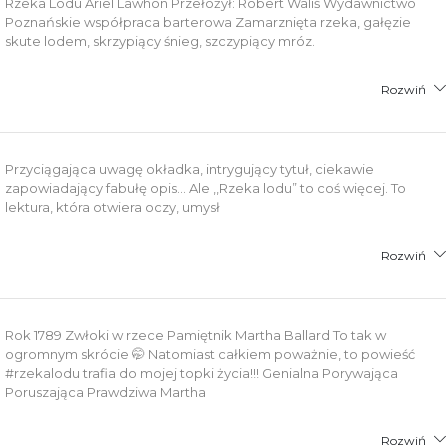
Rzeka Lodu Ariel Lawhon Przełożył: Robert Waliś Wydawnictwo
Poznańskie współpraca barterowa Zamarznięta rzeka, gałęzie
skute lodem, skrzypiący śnieg, szczypiący mróz.
Rozwiń
Przyciągająca uwagę okładka, intrygujący tytuł, ciekawie
zapowiadający fabułę opis… Ale ,,Rzeka lodu” to coś więcej. To
lektura, która otwiera oczy, umysł
Rozwiń
Rok 1789 Zwłoki w rzece Pamiętnik Martha Ballard To tak w
ogromnym skrócie 🤭 Natomiast całkiem poważnie, to powieść
#rzekalodu trafia do mojej topki życia!!! Genialna Porywająca
Poruszająca Prawdziwa Martha
Rozwiń