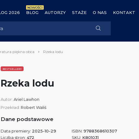
NOWOŚCI
OG 2026
BLOG
AUTORZY
STAŻE
O NAS
KONTAKT
eratura piękna obca
Rzeka lodu
BESTSELLERY
Rzeka lodu
Autor:
Ariel Lawhon
Przekład:
Robert Waliś
Dane podstawowe
Data premiery:
2025-10-29
ISBN:
9788368610307
Liczba stron:
472
SKU:
K801031