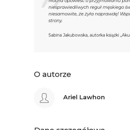
Mocna opowieść o przyjmowaniu por
niesprawiedliwych reguł męskiego świa
niesamowite, że żyła naprawdę! Wspie
strony.
Sabina Jakubowska, autorka książki „Aku
O autorze
Ariel Lawhon