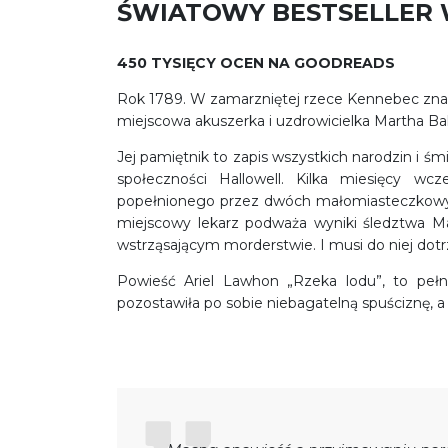
ŚWIATOWY BESTSELLER 
450 TYSIĘCY OCEN NA GOODREADS
Rok 1789. W zamarzniętej rzece Kennebec zna
miejscowa akuszerka i uzdrowicielka Martha Balla
Jej pamiętnik to zapis wszystkich narodzin i śm
społeczności Hallowell. Kilka miesięcy w
popełnionego przez dwóch małomiasteczkowyc
miejscowy lekarz podważa wyniki śledztwa M
wstrząsającym morderstwie. I musi do niej dotr
Powieść Ariel Lawhon „Rzeka lodu”, to pełna 
pozostawiła po sobie niebagatelną spuściznę, 