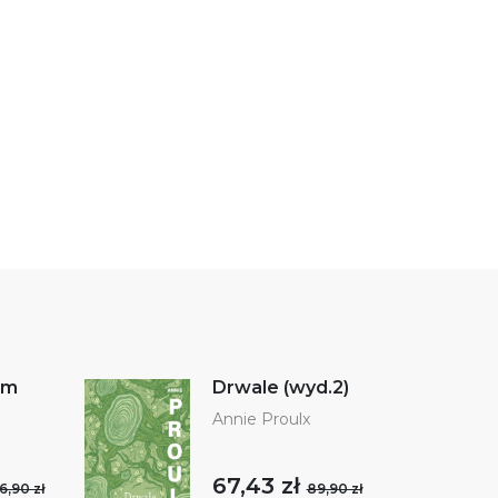
am
Drwale (wyd.2)
Annie Proulx
67,43 zł
6,90 zł
89,90 zł