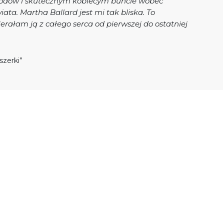
odów i skutecznym kobiecym buncie wobec
ta. Martha Ballard jest mi tak bliska. To
rałam ją z całego serca od pierwszej do ostatniej
szerki”