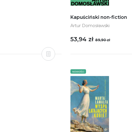
Kapuściński non-fiction
Artur Domosławski
53,94 zł
89,90 zł
NOWOŚCI