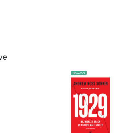
we
NOWOŚCI