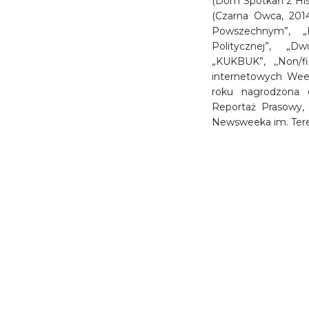
(Dom Spotkań z Hist
(Czarna Owca, 2014
Powszechnym”, „D
Politycznej”, „D
„KUKBUK”, ,,Non/f
internetowych Wee
roku nagrodzona 
Reportaż Prasowy,
Newsweeka im. Teres