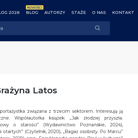
NOWOŚCI
OG 2026
BLOG
AUTORZY
STAŻE
O NAS
KONTAKT
rażyna Latos
portażystka związana z trzecim sektorem. Interesują ją
czne. Współautorka książek: „Jak złodziej przyszła.
owy o starości” (Wydawnictwo Poznańskie, 2024),
ii otartych” (Czytelnik, 2020), „Bagaż osobisty. Po Marcu”