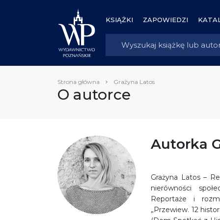
KSIĄŻKI
ZAPOWIEDZI
KATAL
Strona główna
Grażyna Latos
O autorce
Autorka G
Grażyna Latos – Re
nierówności społe
Reportaże i rozm
„Przewiew. 12 histor