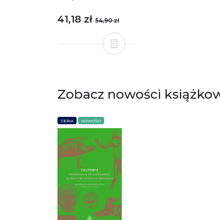
41,18 zł
54,90 zł
Zobacz nowości książko
SERIA
NOWOŚCI