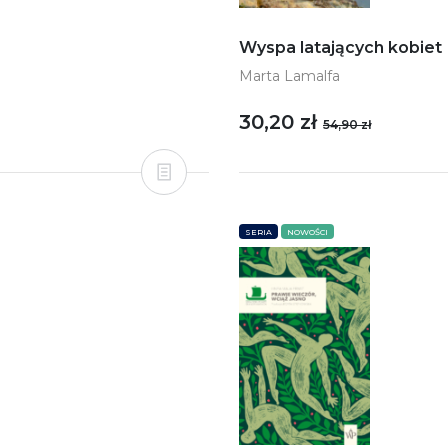
Wyspa latających kobiet
Marta Lamalfa
30,20 zł
54,90 zł
SERIA
NOWOŚCI