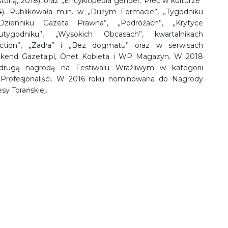
orią, 2018), oraz „Encyklopedia gender. Płeć w kulturze”
). Publikowała m.in. w „Dużym Formacie”, „Tygodniku
zienniku Gazeta Prawna”, „Podróżach”, „Krytyce
wutygodniku’’, „Wysokich Obcasach”, kwartalnikach
iction’’, „Zadra” i „Bez dogmatu” oraz w serwisach
kend Gazeta.pl, Onet Kobieta i WP Magazyn. W 2018
drugą nagrodą na Festiwalu Wrażliwym w kategorii
 Profesjonaliści. W 2016 roku nominowana do Nagrody
y Torańskiej.