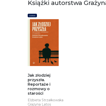
Książki autorstwa Grażyn
SERIA
Jak złodziej
przyszła.
Reportaże i
rozmowy o
starości
Elżbieta Strzałkowska
Grażyna Latos