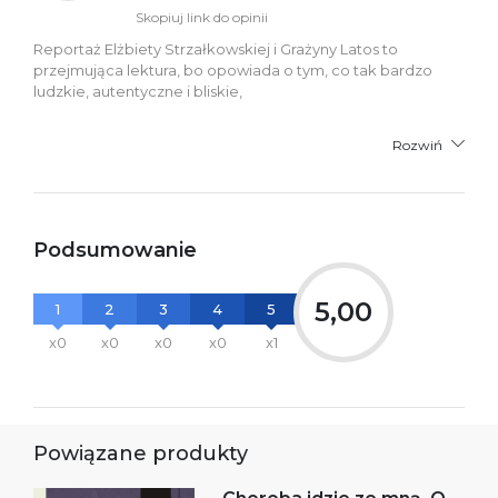
Skopiuj link do opinii
Reportaż Elżbiety Strzałkowskiej i Grażyny Latos to
przejmująca lektura, bo opowiada o tym, co tak bardzo
ludzkie, autentyczne i bliskie,
Rozwiń
Podsumowanie
5,00
1
2
3
4
5
x0
x0
x0
x0
x1
Powiązane produkty