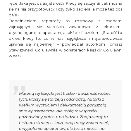
ręce. Jaka jest dzisiaj starość? Kiedy się zaczyna? Jak można
się na nią przygotować? I czy tylko zabiera, a może też coś
daje?
Dopełnieniem reportaży są rozmowy z osobami
zajmującymi się starością zawodowo: z lekarzami,
psychologami, terapeutami, a także z filozofem. „Starość to
okres, kiedy to, co w nas najgłębsze i najprawdziwsze
ujawnia się najpełniej” – powiedział autorkom Tomasz
Stawiszyński. Co ujawniła w bohaterach książki? Co ujawni
w nas?
Materią tej książki jest troska i uważność wobec
tych, którzy się starzeją i odchodzą. Autorki z
wielkim wyczuciem i delikatnością poruszają
sprawy ostateczne, ale robią to w sposób
pozbawiony patosu, po ludzku. Znajdziemy tu
historie o śmierci i leczniczej mocy wspomnień,
o wypaleniu opiekunów, ale też o miłości, na