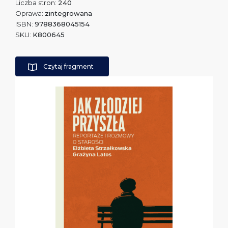
Liczba stron:
240
Oprawa:
zintegrowana
ISBN:
9788368045154
SKU:
K800645
Czytaj fragment