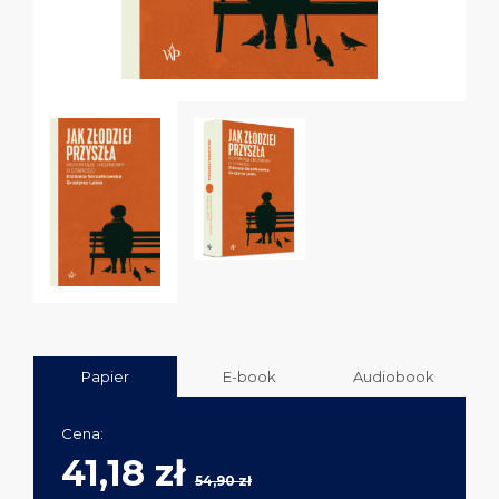
Papier
E-book
Audiobook
Cena:
41,18 zł
54,90 zł