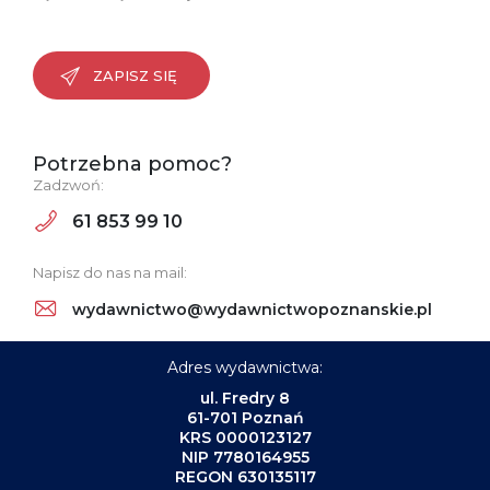
ZAPISZ SIĘ
Potrzebna pomoc?
Zadzwoń:
61 853 99 10
Napisz do nas na mail:
wydawnictwo@wydawnictwopoznanskie.pl
Adres wydawnictwa:
ul. Fredry 8
61-701 Poznań
KRS 0000123127
NIP 7780164955
REGON 630135117