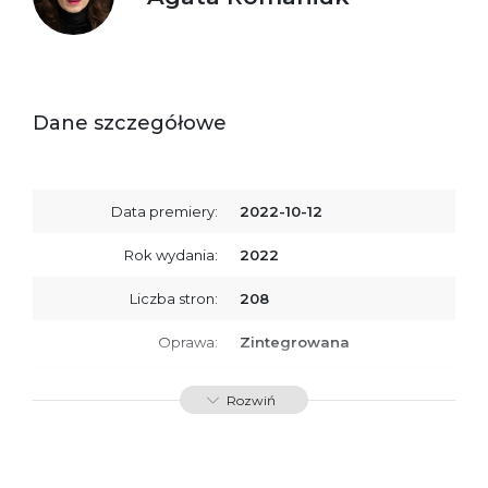
Dane szczegółowe
Data premiery:
2022-10-12
Rok wydania:
2022
Liczba stron:
208
Oprawa:
Zintegrowana
ISBN
9788367324977
Rozwiń
SKU:
K800320