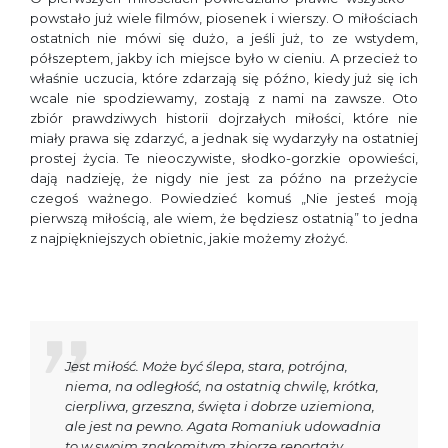
powstało już wiele filmów, piosenek i wierszy. O miłościach
ostatnich nie mówi się dużo, a jeśli już, to ze wstydem,
półszeptem, jakby ich miejsce było w cieniu. A przecież to
właśnie uczucia, które zdarzają się późno, kiedy już się ich
wcale nie spodziewamy, zostają z nami na zawsze. Oto
zbiór prawdziwych historii dojrzałych miłości, które nie
miały prawa się zdarzyć, a jednak się wydarzyły na ostatniej
prostej życia. Te nieoczywiste, słodko-gorzkie opowieści,
dają nadzieję, że nigdy nie jest za późno na przeżycie
czegoś ważnego. Powiedzieć komuś „Nie jesteś moją
pierwszą miłością, ale wiem, że będziesz ostatnią” to jedna
z najpiękniejszych obietnic, jakie możemy złożyć.
Jest miłość. Może być ślepa, stara, potrójna,
niema, na odległość, na ostatnią chwilę, krótka,
cierpliwa, grzeszna, święta i dobrze uziemiona,
ale jest na pewno. Agata Romaniuk udowadnia
to w swoim znakomitym zbiorze reportaży.