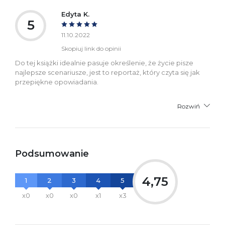
Edyta K.
5
11.10.2022
Skopiuj link do opinii
Do tej książki idealnie pasuje określenie, że życie pisze
najlepsze scenariusze, jest to reportaż, który czyta się jak
przepiękne opowiadania.
Rozwiń
Podsumowanie
4,75
1
2
3
4
5
x0
x0
x0
x1
x3