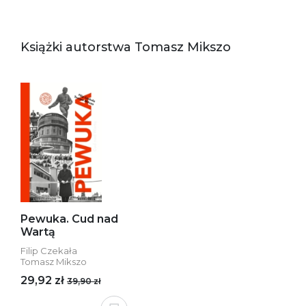
Książki autorstwa Tomasz Mikszo
Pewuka. Cud nad
Wartą
Filip Czekała
Tomasz Mikszo
29,92 zł
39,90 zł