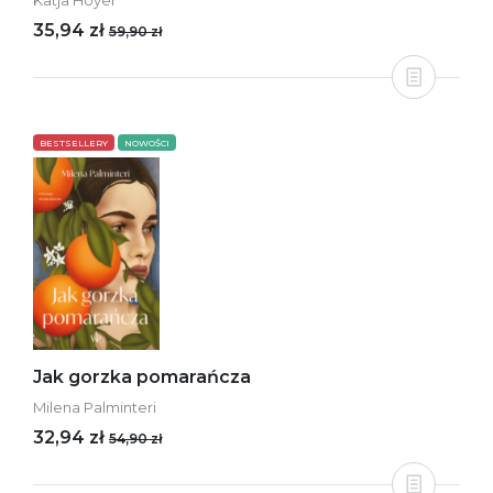
Katja Hoyer
35,94 zł
59,90 zł
BESTSELLERY
NOWOŚCI
Jak gorzka pomarańcza
Milena Palminteri
32,94 zł
54,90 zł