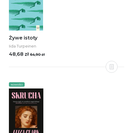
Żywe istoty
Iida Turpeinen
48,68 zł
64,90 zł
NOWOŚCI