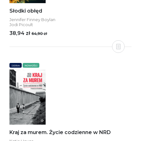
Słodki obłęd
Jennifer Finney Boylan
Jodi Picoult
38,94 zł
64,90 zł
SERIA
NOWOŚCI
Kraj za murem. Życie codzienne w NRD