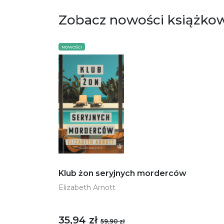
Zobacz nowości książko
NOWOŚCI
Klub żon seryjnych morderców
Elizabeth Arnott
35,94 zł
59,90 zł