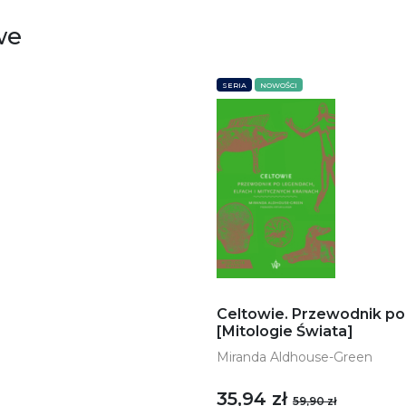
we
SERIA
NOWOŚCI
Celtowie. Przewodnik po 
[Mitologie Świata]
Miranda Aldhouse-Green
35,94 zł
59,90 zł