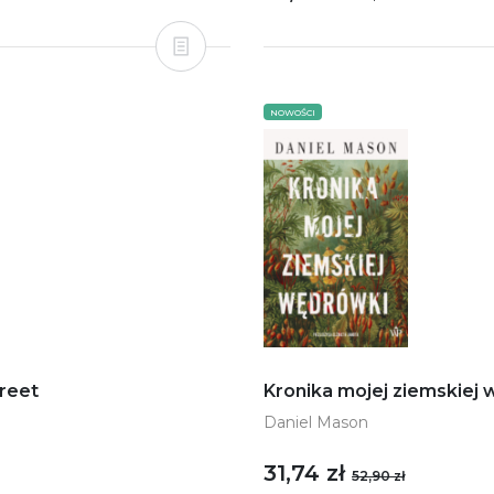
NOWOŚCI
treet
Kronika mojej ziemskiej
Daniel Mason
31,74 zł
52,90 zł