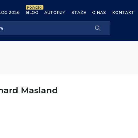
NOWOŚCI
OG 2026
BLOG
AUTORZY
STAŻE
O NAS
KONTAKT
hard Masland