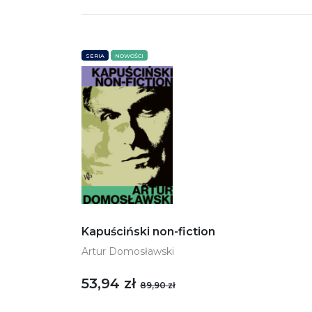
SERIA
NOWOŚCI
Kapuściński non-fiction
Artur Domosławski
53,94 zł
89,90 zł