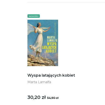
NOWOŚCI
Wyspa latających kobiet
Marta Lamalfa
30,20 zł
54,90 zł