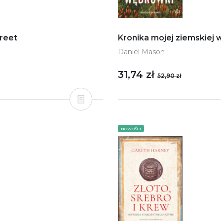
treet
Kronika mojej ziemskiej
Daniel Mason
31,74 zł
52,90 zł
NOWOŚCI