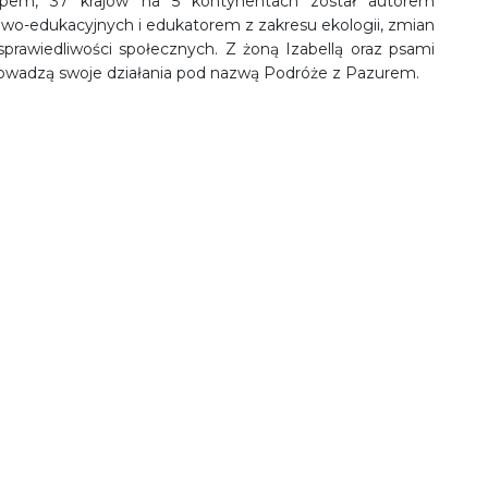
topem, 37 krajów na 5 kontynentach został autorem
o-edukacyjnych i edukatorem z zakresu ekologii, zmian
sprawiedliwości społecznych. Z żoną Izabellą oraz psami
owadzą swoje działania pod nazwą Podróże z Pazurem.