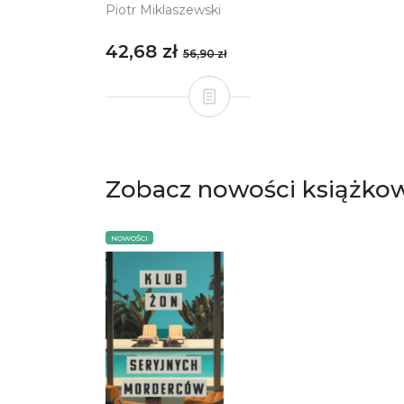
Piotr Miklaszewski
42,68 zł
56,90 zł
Zobacz nowości książko
NOWOŚCI