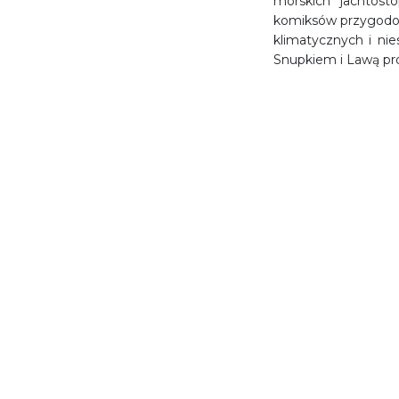
morskich jachtos
komiksów przygodow
klimatycznych i nie
Snupkiem i Lawą pr