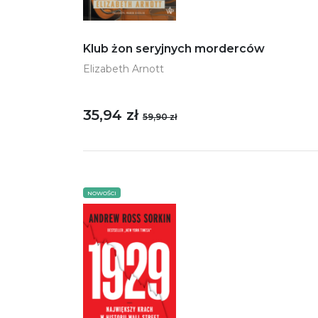
Klub żon seryjnych morderców
Elizabeth Arnott
35,94 zł
59,90 zł
NOWOŚCI