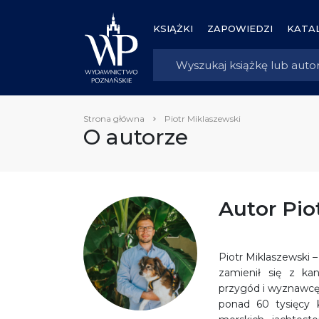
KSIĄŻKI
ZAPOWIEDZI
KATAL
Strona główna
Piotr Miklaszewski
O autorze
Autor Pio
Piotr Miklaszewski 
zamienił się z kan
przygód i wyznawcę
ponad 60 tysięcy k