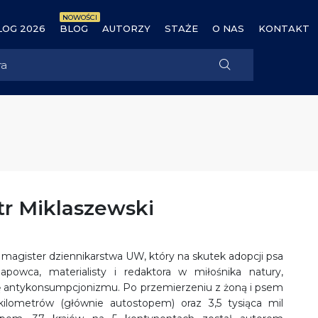
NOWOŚCI
OG 2026
BLOG
AUTORZY
STAŻE
O NAS
KONTAKT
tr Miklaszewski
– magister dziennikarstwa UW, który na skutek adopcji psa
apowca, materialisty i redaktora w miłośnika natury,
 antykonsumpcjonizmu. Po przemierzeniu z żoną i psem
ilometrów (głównie autostopem) oraz 3,5 tysiąca mil