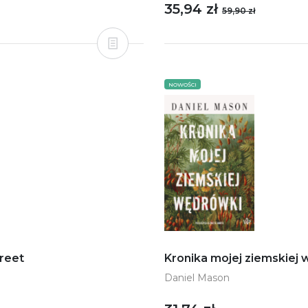
35,94 zł
59,90 zł
NOWOŚCI
treet
Kronika mojej ziemskiej
Daniel Mason