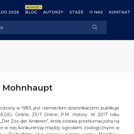
NOWOŚCI
OG 2026
BLOG
AUTORZY
STAŻE
O NAS
KONTAKT
n Mohnhaupt
dzony w 1983, jest niemieckim dziennikarzem, publikuje
GEL Online, ZEIT Online, P.M. History. W 2017 roku
 „Der Zoo der Anderen”, która została przetłumaczona na
uje w niej konkurencję między ogrodami zoologicznymi w