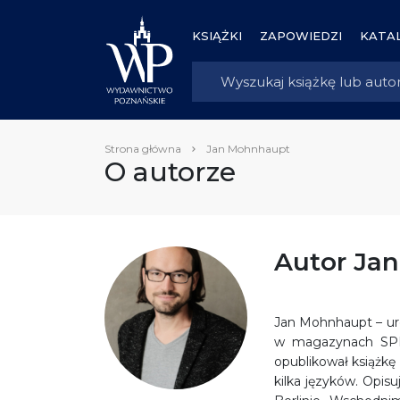
KSIĄŻKI
ZAPOWIEDZI
KATAL
Strona główna
Jan Mohnhaupt
O autorze
Autor Ja
Jan Mohnhaupt – uro
w magazynach SPIE
opublikował książkę
kilka języków. Opis