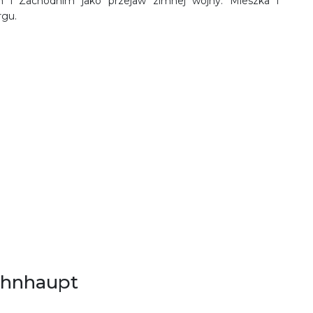
m i Zachodnim jako przejaw zimnej wojny. Mieszka i
rgu.
ohnhaupt