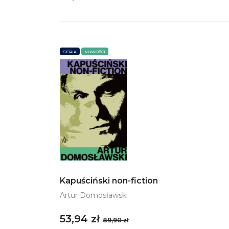
SERIA
NOWOŚCI
Kapuściński non-fiction
Artur Domosławski
53,94 zł
89,90 zł