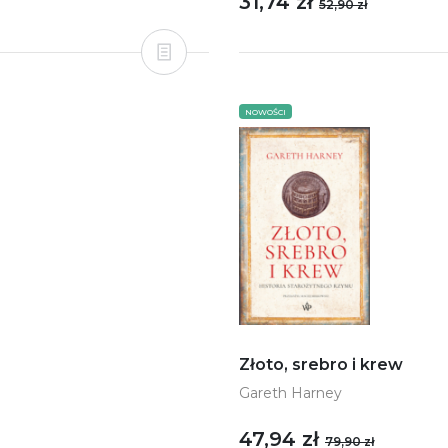
31,74 zł
52,90 zł
NOWOŚCI
Złoto, srebro i krew
Gareth Harney
47,94 zł
79,90 zł