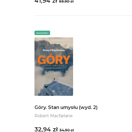
41,94 zł
69,90 zł
NOWOŚCI
Góry. Stan umysłu (wyd. 2)
Robert Macfarlane
32,94 zł
54,90 zł