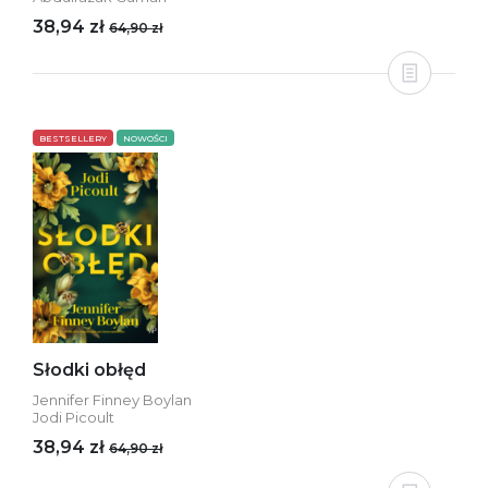
38,94 zł
64,90 zł
BESTSELLERY
NOWOŚCI
Słodki obłęd
Jennifer Finney Boylan
Jodi Picoult
38,94 zł
64,90 zł