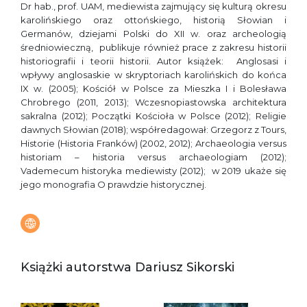
Dr hab., prof. UAM, mediewista zajmujący się kulturą okresu
karolińskiego oraz ottońskiego, historią Słowian i
Germanów, dziejami Polski do XII w. oraz archeologią
średniowieczną, publikuje również prace z zakresu historii
historiografii i teorii historii. Autor książek: Anglosasi i
wpływy anglosaskie w skryptoriach karolińskich do końca
IX w. (2005); Kościół w Polsce za Mieszka I i Bolesława
Chrobrego (2011, 2013); Wczesnopiastowska architektura
sakralna (2012); Początki Kościoła w Polsce (2012); Religie
dawnych Słowian (2018); współredagował: Grzegorz z Tours,
Historie (Historia Franków) (2002, 2012); Archaeologia versus
historiam – historia versus archaeologiam (2012);
Vademecum historyka mediewisty (2012); w 2019 ukaże się
jego monografia O prawdzie historycznej.
Książki autorstwa Dariusz Sikorski