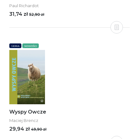
Paul Richardot
31,74 zł
52,90 zł
SERIA
NOWOŚCI
Wyspy Owcze
Maciej Brencz
29,94 zł
49,90 zł