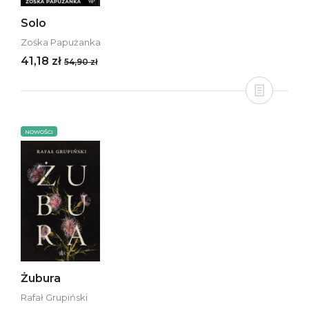
Solo
Zośka Papużanka
41,18 zł
54,90 zł
NOWOŚCI
Żubura
Rafał Grupiński