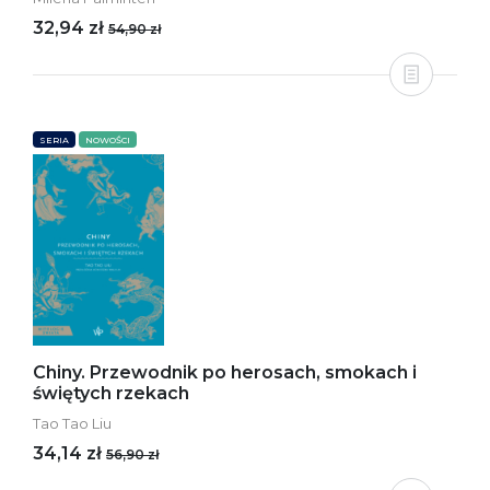
32,94 zł
54,90 zł
SERIA
NOWOŚCI
Chiny. Przewodnik po herosach, smokach i
świętych rzekach
Tao Tao Liu
34,14 zł
56,90 zł