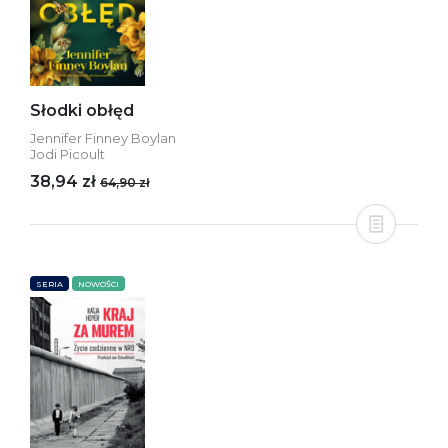
Słodki obłęd
Jennifer Finney Boylan
Jodi Picoult
38,94 zł
64,90 zł
SERIA
NOWOŚCI