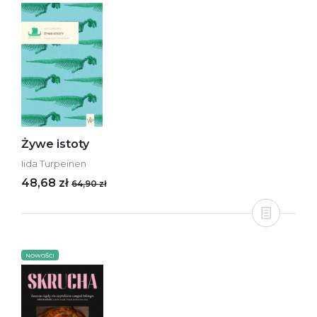
Żywe istoty
Iida Turpeinen
48,68 zł
64,90 zł
NOWOŚCI