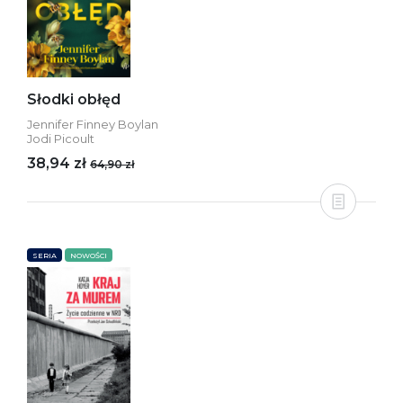
Słodki obłęd
Jennifer Finney Boylan
Jodi Picoult
38,94 zł
64,90 zł
SERIA
NOWOŚCI