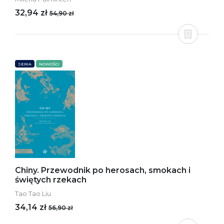
32,94 zł
54,90 zł
SERIA
NOWOŚCI
Chiny. Przewodnik po herosach, smokach i
świętych rzekach
Tao Tao Liu
34,14 zł
56,90 zł