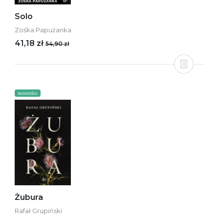
Solo
Zośka Papużanka
41,18 zł
54,90 zł
NOWOŚCI
Żubura
Rafał Grupiński