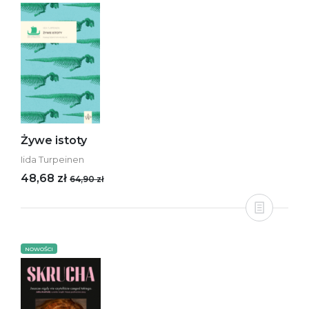
Żywe istoty
Iida Turpeinen
48,68 zł
64,90 zł
NOWOŚCI