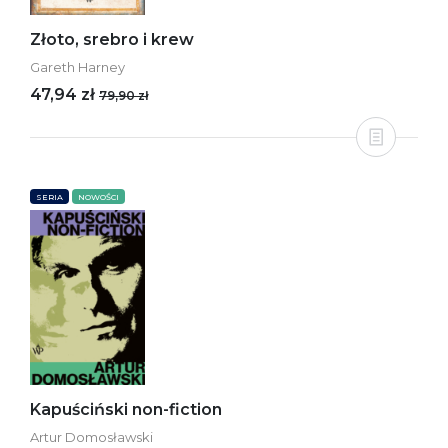
Złoto, srebro i krew
Gareth Harney
47,94 zł
79,90 zł
SERIA
NOWOŚCI
Kapuściński non-fiction
Artur Domosławski