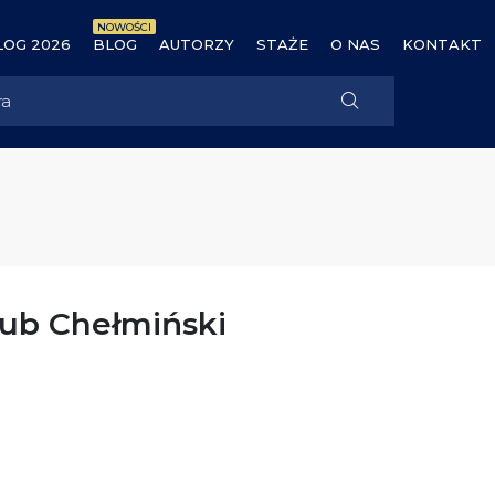
NOWOŚCI
OG 2026
BLOG
AUTORZY
STAŻE
O NAS
KONTAKT
kub Chełmiński