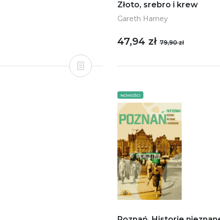
Złoto, srebro i krew
Gareth Harney
47,94 zł
79,90 zł
NOWOŚCI
Poznań. Historie nieznan