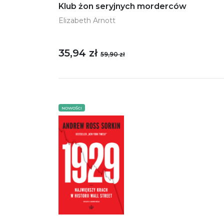
Klub żon seryjnych morderców
Elizabeth Arnott
35,94 zł
59,90 zł
NOWOŚCI