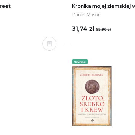
treet
Kronika mojej ziemskiej
Daniel Mason
31,74 zł
52,90 zł
NOWOŚCI