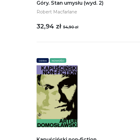
Góry. Stan umysłu (wyd. 2)
Robert Macfarlane
32,94 zł
54,90 zł
SERIA
NOWOŚCI
Kapuściński non-fiction