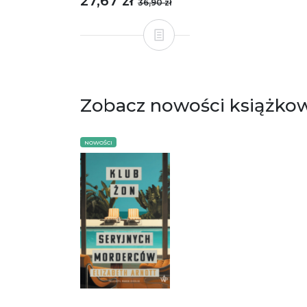
27,67 zł
36,90 zł
Zobacz nowości książko
NOWOŚCI