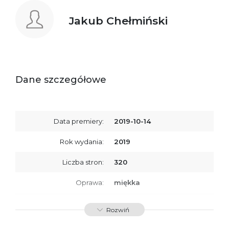
Jakub Chełmiński
Dane szczegółowe
Data premiery:
2019-10-14
Rok wydania:
2019
Liczba stron:
320
Oprawa:
miękka
ISBN
9788366381766
Rozwiń
SKU:
K734232