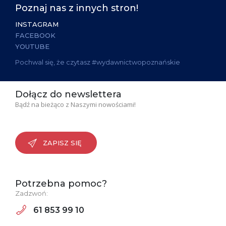
Poznaj nas z innych stron!
INSTAGRAM
FACEBOOK
YOUTUBE
Pochwal się, że czytasz #wydawnictwopoznańskie
Dołącz do newslettera
Bądź na bieżąco z Naszymi nowościami!
ZAPISZ SIĘ
Potrzebna pomoc?
Zadzwoń:
61 853 99 10