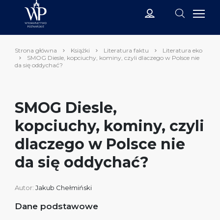
Strona główna
Książki
Literatura faktu
Literatura eko
SMOG Diesle, kopciuchy, kominy, czyli dlaczego w Polsce nie
da się oddychać?
SMOG Diesle,
kopciuchy, kominy, czyli
dlaczego w Polsce nie
da się oddychać?
Autor:
Jakub Chełmiński
Dane podstawowe