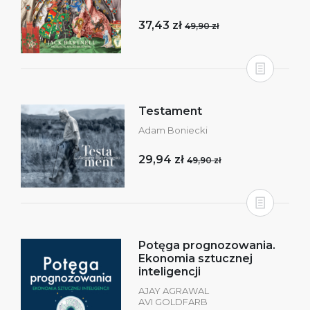
37,43 zł
49,90 zł
Testament
Adam Boniecki
29,94 zł
49,90 zł
Potęga prognozowania.
Ekonomia sztucznej
inteligencji
AJAY AGRAWAL
AVI GOLDFARB