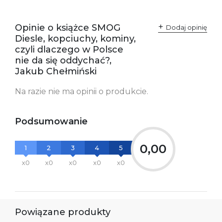
Opinie o książce SMOG
Dodaj opinię
Diesle, kopciuchy, kominy,
czyli dlaczego w Polsce
nie da się oddychać?,
Jakub Chełmiński
Na razie nie ma opinii o produkcie.
Podsumowanie
0,00
1
2
3
4
5
x0
x0
x0
x0
x0
Powiązane produkty