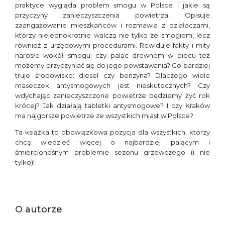
praktyce wygląda problem smogu w Polsce i jakie są
przyczyny zanieczyszczenia powietrza. Opisuje
zaangażowanie mieszkańców i rozmawia z działaczami,
którzy niejednokrotnie walczą nie tylko ze smogiem, lecz
również z urzędowymi procedurami. Rewiduje fakty i mity
narosłe wokół smogu: czy paląc drewnem w piecu też
możemy przyczyniać się do jego powstawania? Co bardziej
truje środowisko: diesel czy benzyna? Dlaczego wiele
maseczek antysmogowych jest nieskutecznych? Czy
wdychając zanieczyszczone powietrze będziemy żyć rok
krócej? Jak działają tabletki antysmogowe? I czy Kraków
ma najgorsze powietrze ze wszystkich miast w Polsce?
Ta książka to obowiązkowa pozycja dla wszystkich, którzy
chcą wiedzieć więcej o najbardziej palącym i
śmiercionośnym problemie sezonu grzewczego (i nie
tylko)!
O autorze