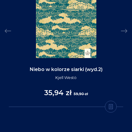
Niebo w kolorze siarki (wyd.2)
Kjell Westö
35,94 zł
59,90 zł