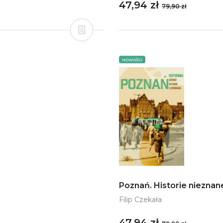
47,94 zł
79,90 zł
NOWOŚCI
Poznań. Historie nieznan
Filip Czekała
47,94 zł