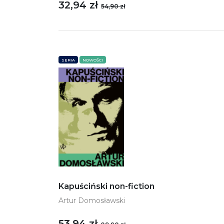
32,94 zł
54,90 zł
SERIA
NOWOŚCI
Kapuściński non-fiction
Artur Domosławski
53,94 zł