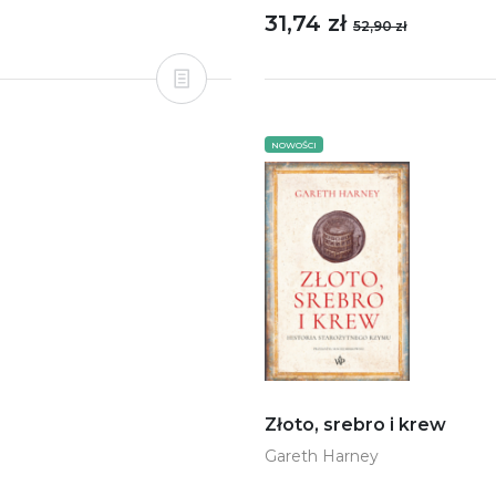
31,74 zł
52,90 zł
NOWOŚCI
Złoto, srebro i krew
Gareth Harney