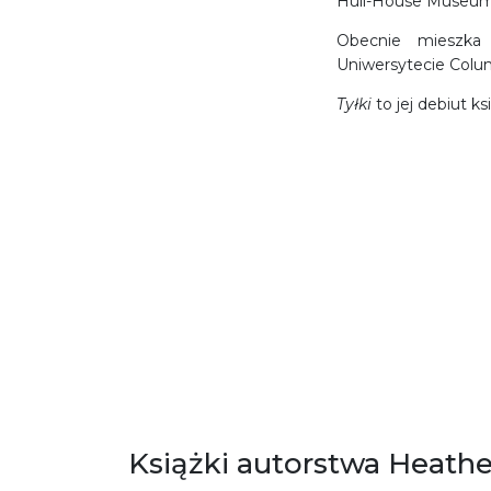
Hull-House Museum
Obecnie mieszka
Uniwersytecie Colum
Tyłki
to jej debiut k
Książki autorstwa Heath