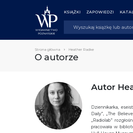
KSIĄŻKI
ZAPOWIEDZI
KATAL
Strona główna
Heather Radke
O autorze
Autor He
Dziennikarka, eseis
Daily”, „The Believ
„Radiolab” rozgłoś
pracowała w biblio