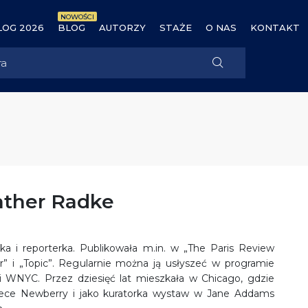
NOWOŚCI
OG 2026
BLOG
AUTORZY
STAŻE
O NAS
KONTAKT
ather Radke
tka i reporterka. Publikowała m.in. w „The Paris Review
er” i „Topic”. Regularnie można ją usłyszeć w pro­gramie
ni WNYC. Przez dziesięć lat mieszkała w Chicago, gdzie
tece Newberry i jako kuratorka wystaw w Jane Addams