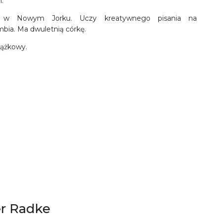
.
 w Nowym Jorku. Uczy kreatywnego pisania na
bia. Ma dwuletnią córkę.
siążkowy.
er Radke