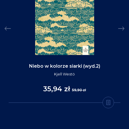
Niebo w kolorze siarki (wyd.2)
Kjell Westö
35,94 zł
59,90 zł