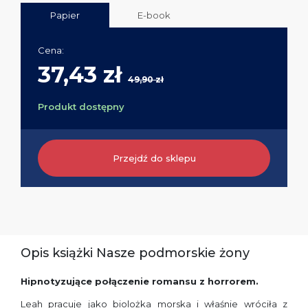
Papier
E-book
Cena:
37,43 zł
49,90 zł
Produkt dostępny
Przejdź do sklepu
Opis książki Nasze podmorskie żony
Hipnotyzujące połączenie romansu z horrorem.
Leah pracuje jako biolożka morska i właśnie wróciła z