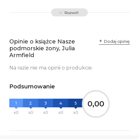
SKU:
K800783
Rozwiń
Opinie o książce Nasze
Dodaj opinię
podmorskie żony, Julia
Armfield
Na razie nie ma opinii o produkcie.
Podsumowanie
0,00
1
2
3
4
5
x0
x0
x0
x0
x0