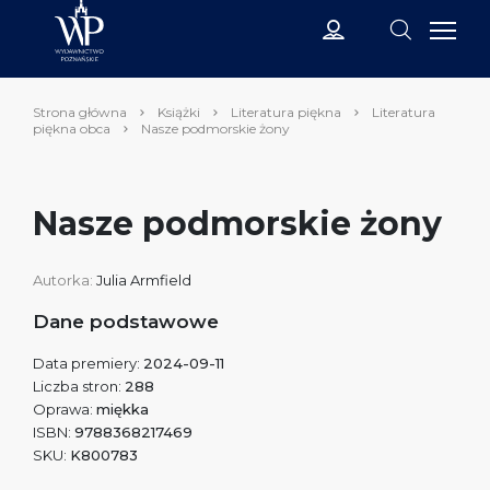
Strona główna
Książki
Literatura piękna
Literatura
piękna obca
Nasze podmorskie żony
Nasze podmorskie żony
Autorka:
Julia Armfield
Dane podstawowe
Data premiery:
2024-09-11
Liczba stron:
288
Oprawa:
miękka
ISBN:
9788368217469
SKU:
K800783