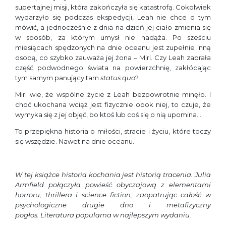
supertajnej misji, która zakończyła się katastrofą. Cokolwiek
wydarzyło się podczas ekspedycji, Leah nie chce o tym
mówić, a jednocześnie z dnia na dzień jej ciało zmienia się
w sposób, za którym umysł nie nadąża. Po sześciu
miesiącach spędzonych na dnie oceanu jest zupełnie inną
osobą, co szybko zauważa jej żona – Miri. Czy Leah zabrała
część podwodnego świata na powierzchnię, zakłócając
tym samym panujący tam
status quo
?
Miri wie, że wspólne życie z Leah bezpowrotnie minęło. I
choć ukochana wciąż jest fizycznie obok niej, to czuje, że
wymyka się z jej objęć, bo ktoś lub coś się o nią upomina…
To przepiękna historia o miłości, stracie i życiu, które toczy
się wszędzie. Nawet na dnie oceanu.
W tej książce historia kochania jest historią tracenia. Julia
Armfield połączyła powieść obyczajową z elementami
horroru, thrillera i science fiction, zaopatrując całość w
psychologiczne drugie dno i metafizyczny
pogłos. Literatura popularna w najlepszym wydaniu.