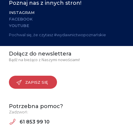
Poznaj nas z innych stron!
INSTAGRAM
FACEBOOK
YOUTUBE
Pochwal się, że czytasz #wydawnictwopoznańskie
Dołącz do newslettera
Bądź na bieżąco z Naszymi nowościami!
ZAPISZ SIĘ
Potrzebna pomoc?
Zadzwoń:
61 853 99 10