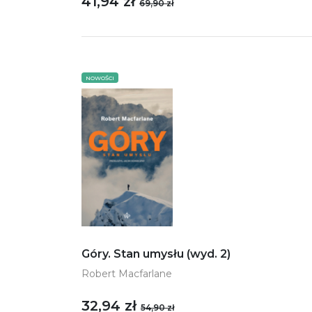
41,94 zł
69,90 zł
NOWOŚCI
Góry. Stan umysłu (wyd. 2)
Robert Macfarlane
32,94 zł
54,90 zł