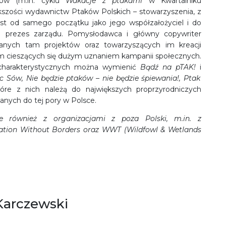
ułów (m.in. cyklu
Wakacje z ptakami
w Kwartalniku
ększości wydawnictw Ptaków Polskich – stowarzyszenia, z
st od samego początku jako jego współzałożyciel i do
ni prezes zarządu. Pomysłodawca i główny copywriter
wanych tam projektów oraz towarzyszących im kreacji
ym cieszących się dużym uznaniem kampanii społecznych.
 charakterystycznych można wymienić
Bądź na pTAK!
i
 Sów, Nie będzie ptaków – nie będzie śpiewania!, Ptak
tóre z nich należą do największych proprzyrodniczych
anych do tej pory w Polsce.
je również z organizacjami z poza Polski, m.in. z
ation Without Borders oraz WWT (Wildfowl & Wetlands
Karczewski