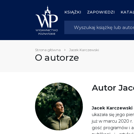
KSIĄŻKI
ZAPOWIEDZI
KATAL
Strona główna
Jacek Karczewski
O autorze
Autor Ja
Jacek Karczewski
ukazała się jego pi
już w marcu 2020 r. 
gość programów i au