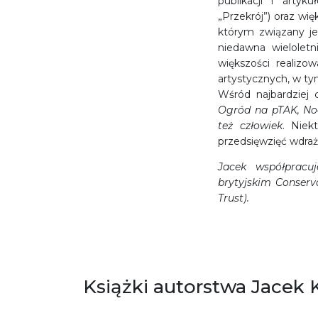
publikacji i artyk
„Przekrój”) oraz wi
którym związany je
niedawna wielolet
większości realizo
artystycznych, w t
Wśród najbardziej
Ogród na pTAK, Noc
też człowiek
. Niek
przedsięwzięć wdraż
Jacek współpracu
brytyjskim Conserv
Trust).
Książki autorstwa Jacek 