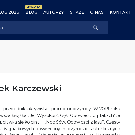
NOWOŚCI
OG 2026
BLOG
AUTORZY
STAŻE
O NAS
KONTAKT
cek Karczewski
– przyrodnik, aktywista i promotor przyrody. W 2019 roku
erwsza książka „Jej Wysokość Gęś. Opowieści o ptakach”, a
pojawiła się kolejna – „Noc Sów. Opowieści z lasu”. Częsty
dycji radiowych poświęconych przyrodzie; autor licznych