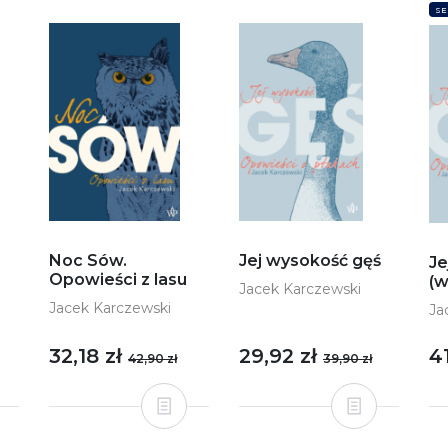
SE
Jej wysokość gęś
Noc Sów.
Je
Opowieści z lasu
(w
Jacek Karczewski
Jacek Karczewski
Ja
32,18 zł
29,92 zł
4
42,90 zł
39,90 zł