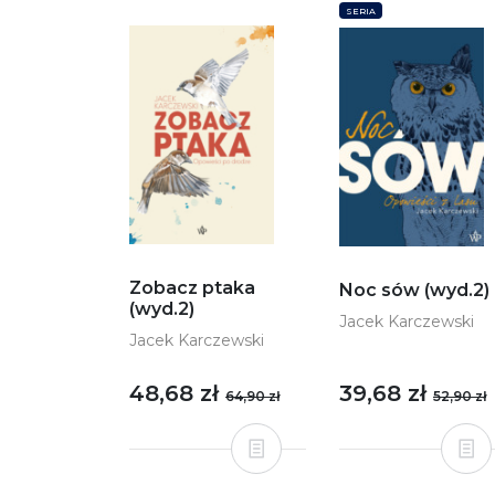
SERIA
Zobacz ptaka
Noc sów (wyd.2)
(wyd.2)
Jacek Karczewski
Jacek Karczewski
48,68 zł
39,68 zł
64,90 zł
52,90 zł