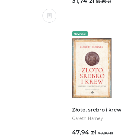
31,74 zł
52,90 zł
NOWOŚCI
Złoto, srebro i krew
Gareth Harney
47,94 zł
79,90 zł