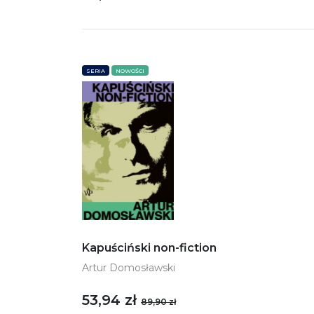
SERIA
NOWOŚCI
Kapuściński non-fiction
Artur Domosławski
53,94 zł
89,90 zł