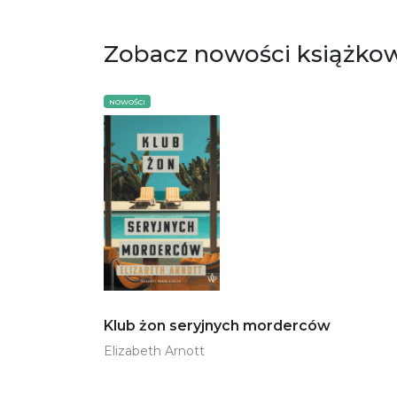
Zobacz nowości książko
NOWOŚCI
Klub żon seryjnych morderców
Elizabeth Arnott