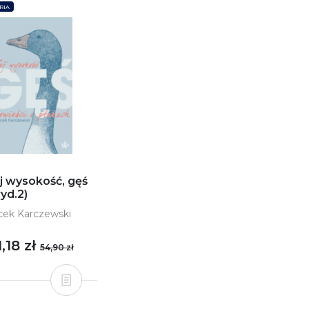
RIA
j wysokość, gęś
yd.2)
cek Karczewski
1,18 zł
54,90 zł