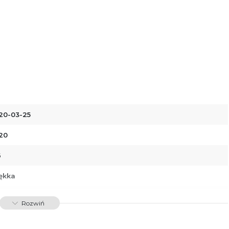
20-03-25
20
6
ękka
88366517813
Rozwiń
34285