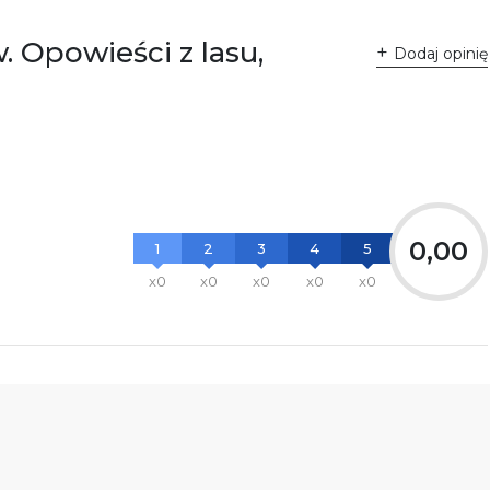
. Opowieści z lasu,
Dodaj opinię
0,00
1
2
3
4
5
x0
x0
x0
x0
x0