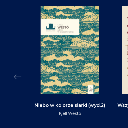
d na tym
Niebo w kolorze siarki (wyd.2)
Wszy
(wyd.3)
Kjell Westö