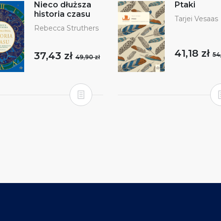
Nieco dłuższa
Ptaki
historia czasu
Tarjei Vesaas
Rebecca Struthers
41,18 zł
37,43 zł
54
49,90 zł