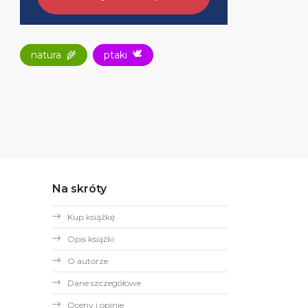
🕊
natura
🌾
ptaki
Na skróty
Kup książkę
Opis książki
O autorze
Dane szczegółowe
Oceny i opinie