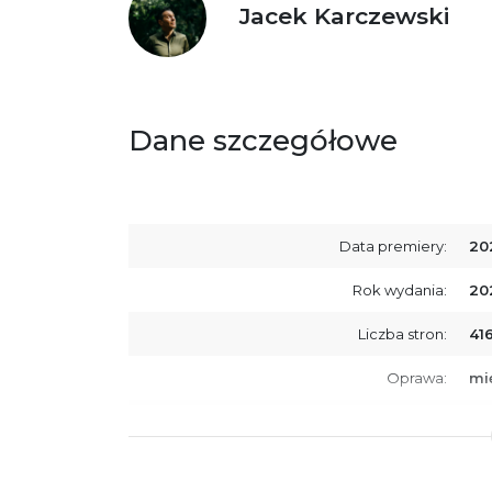
Jacek Karczewski
Dane szczegółowe
Data premiery:
20
Rok wydania:
20
Liczba stron:
41
Oprawa:
mi
ISBN
97
SKU:
K7