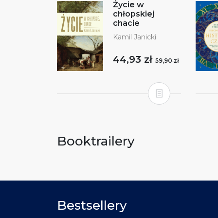
Życie w
chłopskiej
chacie
Kamil Janicki
44,93 zł
59,90 zł
Booktrailery
Bestsellery