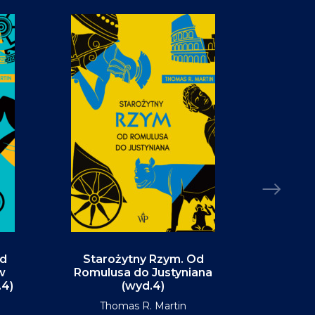
Od
Starożytny Rzym. Od
Alaska. P
w
Romulusa do Justyniana
św
.4)
(wyd.4)
D
Thomas R. Martin