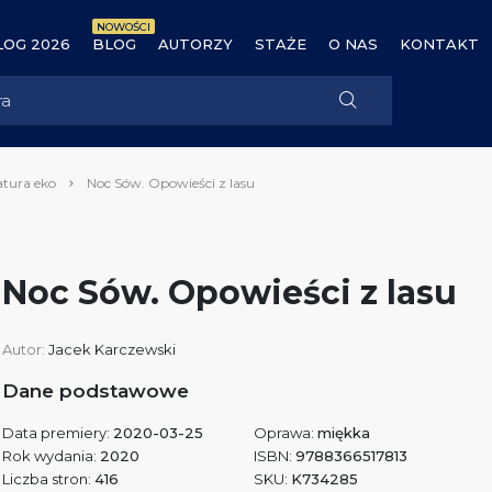
NOWOŚCI
OG 2026
BLOG
AUTORZY
STAŻE
O NAS
KONTAKT
atura eko
Noc Sów. Opowieści z lasu
Noc Sów. Opowieści z lasu
Autor:
Jacek Karczewski
Dane podstawowe
Data premiery:
2020-03-25
Oprawa:
miękka
Rok wydania:
2020
ISBN:
9788366517813
Liczba stron:
416
SKU:
K734285