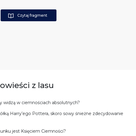
Czytaj fragment
owieści z lasu
zy widzą w ciemnościach absolutnych?
iółką Harry’ego Pottera, skoro sowy śnieżne zdecydowanie
atunku jest Księciem Ciemności?