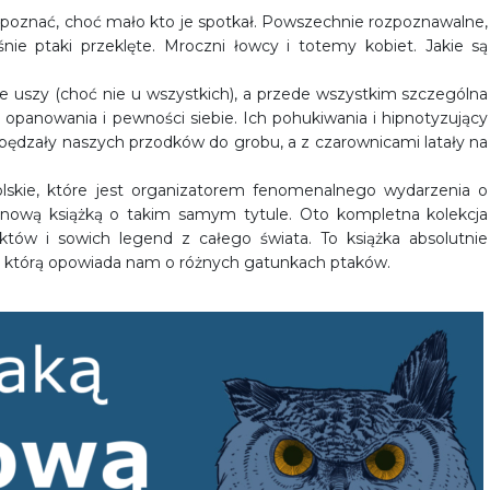
rozpoznać, choć mało kto je spotkał. Powszechnie rozpoznawalne,
nie ptaki przeklęte. Mroczni łowcy i totemy kobiet. Jakie są
ne uszy (choć nie u wszystkich), a przede wszystkim szczególna
o opanowania i pewności siebie. Ich pohukiwania i hipnotyzujący
pędzały naszych przodków do grobu, a z czarownicami latały na
olskie, które jest organizatorem fenomenalnego wydarzenia o
z nową książką o takim samym tytule. Oto kompletna kolekcja
aktów i sowich legend z całego świata. To książka absolutnie
, z którą opowiada nam o różnych gatunkach ptaków.