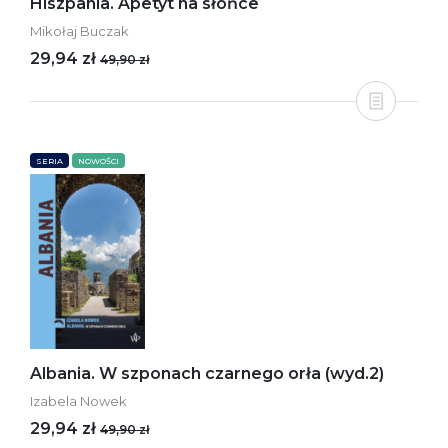
Hiszpania. Apetyt na słońce
Mikołaj Buczak
29,94 zł
49,90 zł
SERIA
NOWOŚCI
Albania. W szponach czarnego orła (wyd.2)
Izabela Nowek
29,94 zł
49,90 zł