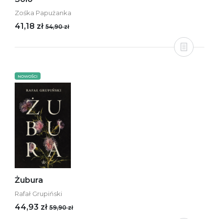
Zośka Papużanka
41,18 zł
54,90 zł
NOWOŚCI
Żubura
Rafał Grupiński
44,93 zł
59,90 zł