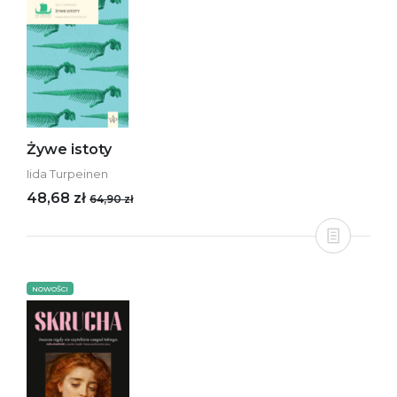
Żywe istoty
Iida Turpeinen
48,68 zł
64,90 zł
NOWOŚCI