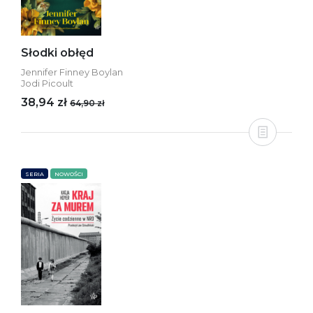
Słodki obłęd
Jennifer Finney Boylan
Jodi Picoult
38,94 zł
64,90 zł
SERIA
NOWOŚCI