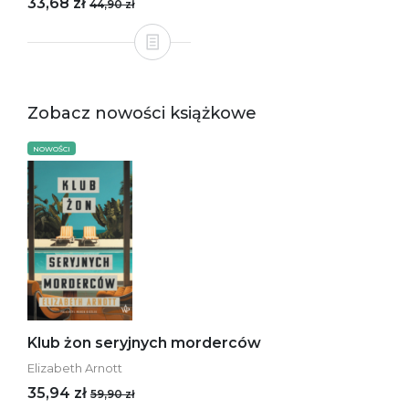
33,68 zł
44,90 zł
Zobacz nowości książkowe
NOWOŚCI
Klub żon seryjnych morderców
Elizabeth Arnott
35,94 zł
59,90 zł