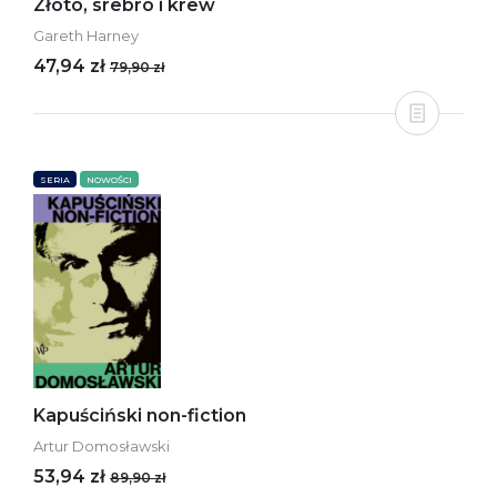
Złoto, srebro i krew
Gareth Harney
47,94 zł
79,90 zł
SERIA
NOWOŚCI
Kapuściński non-fiction
Artur Domosławski
53,94 zł
89,90 zł