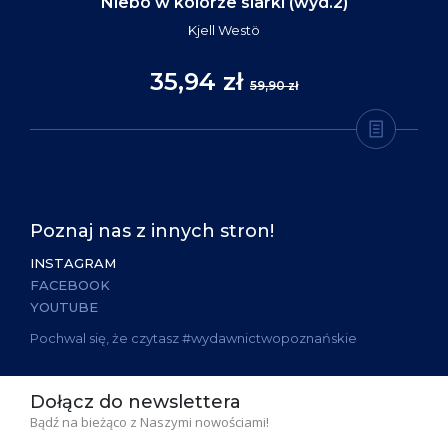
Niebo w kolorze siarki (wyd.2)
Kjell Westö
35,94 zł
59,90 zł
Poznaj nas z innych stron!
INSTAGRAM
FACEBOOK
YOUTUBE
Pochwal się, że czytasz #wydawnictwopoznańskie
Dołącz do newslettera
Bądź na bieżąco z Naszymi nowościami!