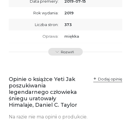
Data premiery:
2019-07-15
Rok wydania:
2019
Liczba stron:
373
Oprawa:
miękka
ISBN
9788366278837
Rozwiń
SKU:
K734168
Opinie o książce Yeti Jak
Dodaj opinię
poszukiwania
legendarnego człowieka
śniegu uratowały
Himalaje, Daniel C. Taylor
Na razie nie ma opinii o produkcie.