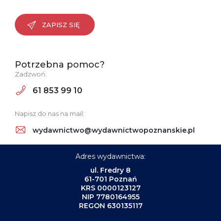
ZAPISZ SIĘ
Potrzebna pomoc?
Zadzwoń:
61 853 99 10
Napisz do nas na mail:
wydawnictwo@wydawnictwopoznanskie.pl
Adres wydawnictwa:
ul. Fredry 8
61-701 Poznań
KRS 0000123127
NIP 7780164955
REGON 630135117