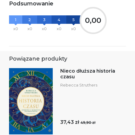
Podsumowanie
0,00
1
2
3
4
5
x0
x0
x0
x0
x0
Powiązane produkty
Nieco dłuższa historia
czasu
Rebecca Struthers
37,43 zł
49,90 zł