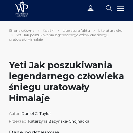
Strona główna
Książki
Literatura faktu
Literatura eko
Yeti Jak poszukiwania legendarnego człowieka śniegu
uratowały Himalaje
Yeti Jak poszukiwania
legendarnego człowieka
śniegu uratowały
Himalaje
Autor:
Daniel C. Taylor
Przekład:
Katarzyna Bażyńska-Chojnacka
Dane podstawowe