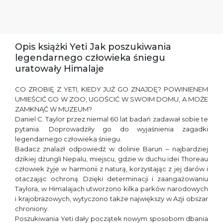
Opis książki Yeti Jak poszukiwania
legendarnego człowieka śniegu
uratowały Himalaje
CO ZROBIĘ Z YETI, KIEDY JUŻ GO ZNAJDĘ? POWINIENEM
UMIEŚCIĆ GO W ZOO, UGOŚCIĆ W SWOIM DOMU, A MOŻE
ZAMKNĄĆ W MUZEUM?
Daniel C. Taylor przez niemal 60 lat badań zadawał sobie te
pytania. Doprowadziły go do wyjaśnienia zagadki
legendarnego człowieka śniegu.
Badacz znalazł odpowiedź w dolinie Barun – najbardziej
dzikiej dżungli Nepalu, miejscu, gdzie w duchu idei Thoreau
człowiek żyje w harmonii z naturą, korzystając z jej darów i
otaczając ochroną. Dzięki determinacji i zaangażowaniu
Taylora, w Himalajach utworzono kilka parków narodowych
i krajobrazowych, wytyczono także największy w Azji obszar
chroniony.
Poszukiwania Yeti dały początek nowym sposobom dbania