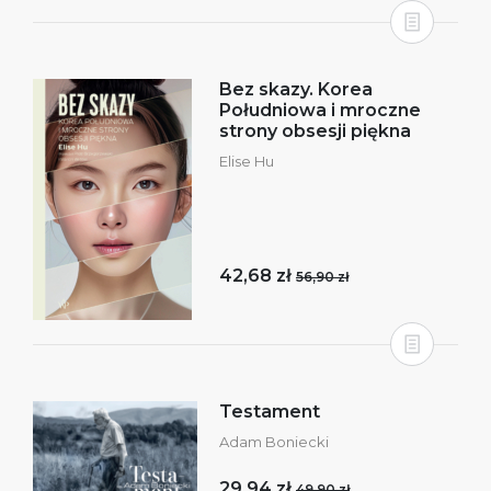
Bez skazy. Korea
Południowa i mroczne
strony obsesji piękna
Elise Hu
42,68 zł
56,90 zł
Testament
Adam Boniecki
29,94 zł
49,90 zł