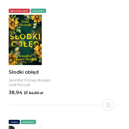
BESTSELLERY
NOWOŚCI
Słodki obłęd
Jennifer Finney Boylan
Jodi Picoult
38,94 zł
64,90 zł
SERIA
NOWOŚCI