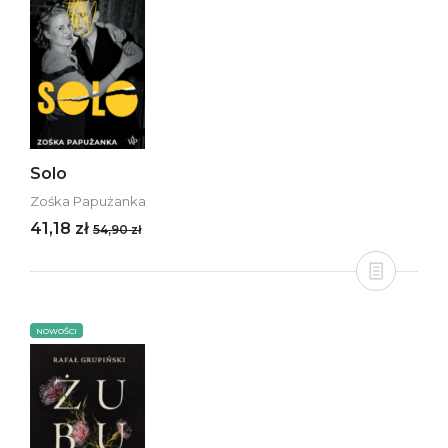
Solo
Zośka Papużanka
41,18 zł
54,90 zł
NOWOŚCI