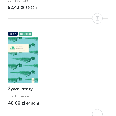
John Vaillant
52,43 zł
69,90 zł
SERIA
NOWOŚCI
Żywe istoty
Iida Turpeinen
48,68 zł
64,90 zł