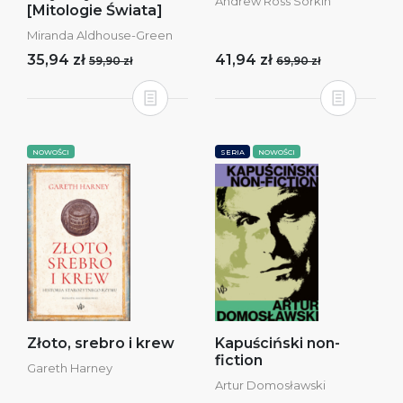
Andrew Ross Sorkin
[Mitologie Świata]
Miranda Aldhouse-Green
35,94 zł
41,94 zł
59,90 zł
69,90 zł
NOWOŚCI
SERIA
NOWOŚCI
Złoto, srebro i krew
Kapuściński non-
fiction
Gareth Harney
Artur Domosławski