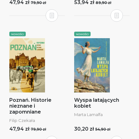
47,94 zł
53,94 zł
79,90 zł
89,90 zł
NOWOŚCI
NOWOŚCI
Poznań. Historie
Wyspa latających
nieznane i
kobiet
zapomniane
Marta Lamalfa
Filip Czekała
47,94 zł
30,20 zł
79,90 zł
54,90 zł