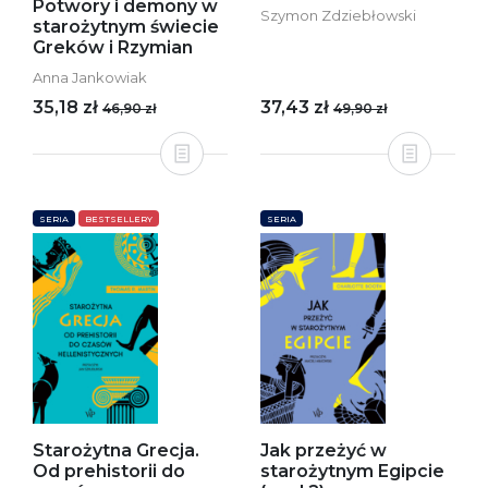
Potwory i demony w
Szymon Zdziebłowski
starożytnym świecie
Greków i Rzymian
Anna Jankowiak
35,18 zł
37,43 zł
46,90 zł
49,90 zł
SERIA
BESTSELLERY
SERIA
Starożytna Grecja.
Jak przeżyć w
Od prehistorii do
starożytnym Egipcie