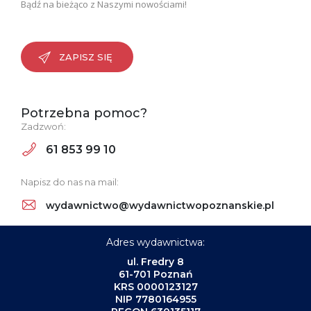
Bądź na bieżąco z Naszymi nowościami!
ZAPISZ SIĘ
Potrzebna pomoc?
Zadzwoń:
61 853 99 10
Napisz do nas na mail:
wydawnictwo@wydawnictwopoznanskie.pl
Adres wydawnictwa:
ul. Fredry 8
61-701 Poznań
KRS 0000123127
NIP 7780164955