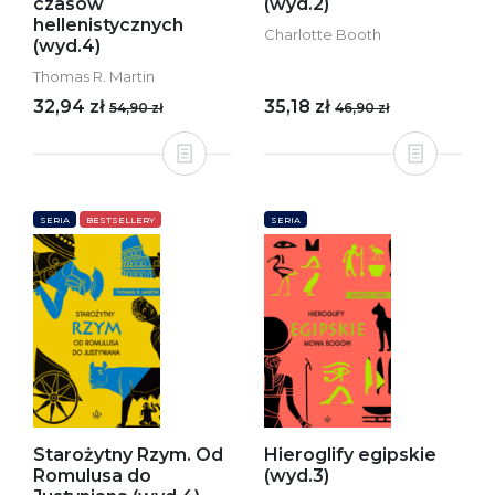
czasów
(wyd.2)
hellenistycznych
Charlotte Booth
(wyd.4)
Thomas R. Martin
32,94 zł
35,18 zł
54,90 zł
46,90 zł
SERIA
BESTSELLERY
SERIA
Starożytny Rzym. Od
Hieroglify egipskie
Romulusa do
(wyd.3)