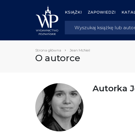
KSIĄŻKI
ZAPOWIEDZI
KATAL
Strona główna
Jean McNeil
O autorce
Autorka 