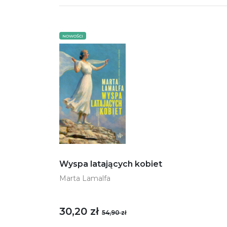
NOWOŚCI
Wyspa latających kobiet
Marta Lamalfa
30,20 zł
54,90 zł