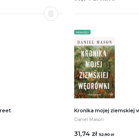
NOWOŚCI
treet
Kronika mojej ziemskiej
Daniel Mason
31,74 zł
52,90 zł