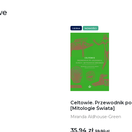
we
SERIA
NOWOŚCI
Celtowie. Przewodnik po 
[Mitologie Świata]
Miranda Aldhouse-Green
35,94 zł
59,90 zł