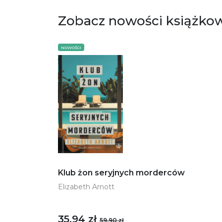
Zobacz nowości książko
NOWOŚCI
Klub żon seryjnych morderców
Elizabeth Arnott
35,94 zł
59,90 zł