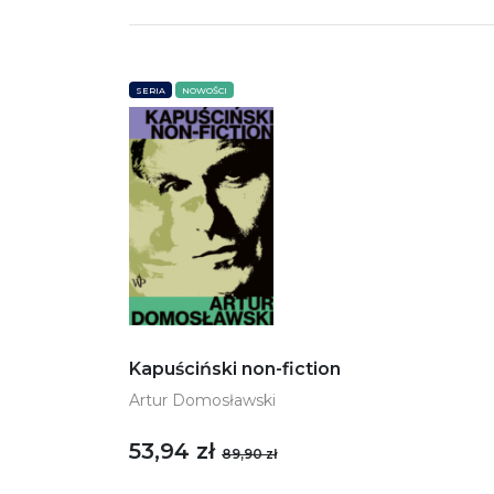
SERIA
NOWOŚCI
Kapuściński non-fiction
Artur Domosławski
53,94 zł
89,90 zł